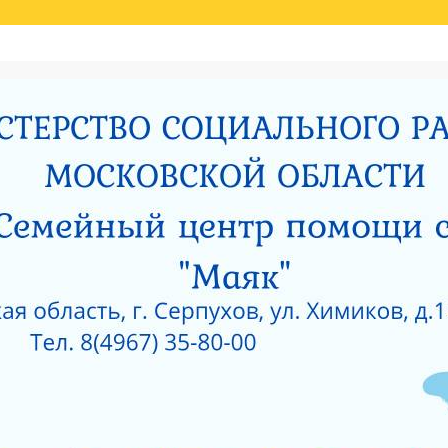
Й ОЦЕНКИ КАЧЕСТВА УСЛУГ
НИЯ МИНИСТЕРСТВОМ СОЦИАЛЬНОГО РАЗВИТИЯ МОСКОВСКОЙ ОБЛАСТИ РЕЗУЛЬ
И
РОДИТЕЛЯМ О ПОЗИТИВНОМ МЫШЛЕНИИ
ОЙ ПРОКУРАТУРЫ
САНИТАРНО — ЭПИДЕМИОЛОГИЧЕСКОЕ ЗАКЛЮЧЕНИЕ
Е ПРИ ГКУСО МО «СЕРПУХОВСКИЙ ГОРОДСКОЙ СОЦИАЛЬНО-РЕАБИЛИТАЦИОН
 О КОРРУПЦИИ
ЛИЦЕНЗИЯ НА ОСУЩЕСТВЛЕНИЕ МЕДИЦИНСКОЙ ДЕЯТЕЛЬ
 ОКНА?
КАК ЗАЩИТИТЬ РЕБЕНКА ОТ ПАДЕНИЯ ИЗ ОКНА?
 ОКНА?
ЧТО НУЖНО ЗНАТЬ О КОРРУПЦИИ?
ТЫ УЧРЕЖДЕНИЙ СОЦИАЛЬНОГО ОБСЛУЖИВАНИЯ, ПОДВЕДОМСТВЕННЫХ МИНИС
5 ГОД
АНИЯ СОЦИАЛЬНЫХ УСЛУГ ПО РЕЗУЛЬТАТАМ НЕЗАВИСИМОЙ ОЦЕНКИ КАЧЕСТВА
О-РЕАБИЛИТАЦИОННЫЙ ЦЕНТР ДЛЯ НЕСОВЕРШЕННОЛЕТНИХ» (2015 ГОД)
РПУХОВСКИЙ»
#6743 (БЕЗ НАЗВАНИЯ)
СОЦИАЛЬНОЕ ОБСЛУЖИВАНИЕ
ПРОТИВОДЕЙСВИЕ КОРРУПЦИИ
РИЯТИЙ В ГКУСО МО «СЕРПУХОВСКИЙ ГСРЦН»
ОБРАТНАЯ СВЯЗЬ
ПОР
ОНАЛЬНЫЙ СОСТАВ
ПЕДАГОГИЧЕСКИЙ СОСТАВ
СЛУЖБЫ УЧРЕЖДЕНИ