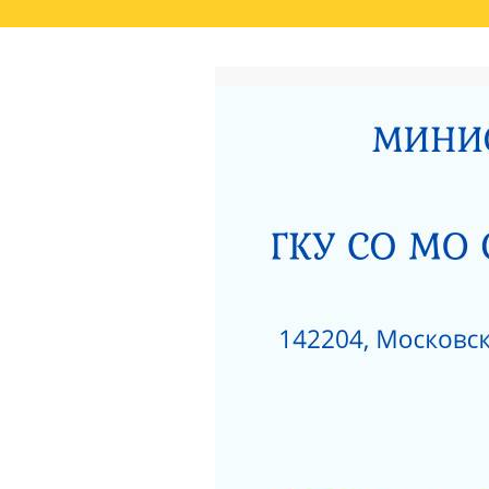
ГЛАВНАЯ
РЕЗУЛЬТАТЫ НЕЗАВИСИМО
СВЕДЕНИЯ О РЕЗУЛЬТАТАХ РАССМОТРЕ
ОКАЗАНИЯ СОЦИАЛЬНЫХ УСЛУГ
РОДИТЕЛЯМ О ПОЗИТИВНОМ МЫШЛЕНИ
АКТ ПРОВЕРКИ СЕРПУХОВСКОЙ ГОРОДСК
ПОЛОЖЕНИЕ О ПОПЕЧИТЕЛЬСКОМ СОВЕТ
НЕСОВЕРШЕННОЛЕТНИХ»
ЗИМНИЕ ЗАБАВЫ
ЧТО НУЖНО ЗНАТЬ
КАК ЗАЩИТИТЬ РЕБЕНКА ОТ ПАДЕНИЯ ИЗ
КАК ЗАЩИТИТЬ РЕБЕНКА ОТ ПАДЕНИЯ ИЗ
НЕЗАВИСИМАЯ ОЦЕНКА КАЧЕСТВА РАБО
РАЗВИТИЯ МОСКОВСКОЙ ОБЛАСТИ ЗА 201
ДОРОЖНАЯ КАРТА «ПО УЛУЧШЕНИЮ ОКАЗ
«СЕРПУХОВСКИЙ ГОРОДСКОЙ СОЦИАЛЬН
НОРМАТИВНЫЕ АКТЫ ГКУСО МО СЦ «СЕ
ПРОТИВОДЕЙСТВИЕ КОРРУПЦИИ
1
ПРИКАЗ ОБ УТВЕРЖДЕНИИ ПЛАНА МЕРОП
ДАВАЙТЕ БЫТЬ ТОЛЕРАНТНЕЕ
ПЕРС