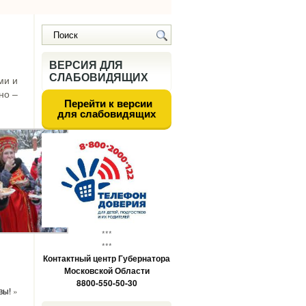
ВЕРСИЯ ДЛЯ
СЛАБОВИДЯЩИХ
ми и
но –
Перейти к версии
для слабовидящих
***
***
Контактный центр Губернатора
Московской Области
8800-550-50-30
вы!
»