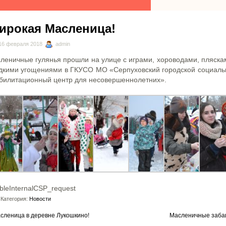
ирокая Масленица!
16 февраля 2018
admin
леничные гулянья прошли на улице с играми, хороводами, пляска
дкими угощениями в ГКУСО МО «Серпуховский городской социаль
билитационный центр для несовершеннолетних».
bleInternalCSP_request
Категория:
Новости
сленица в деревне Лукошкино!
Масленичные заба