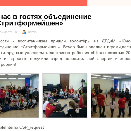
нас в гостях объединение
Стритформейшен»
23 марта 2018
admin
ости к воспитанникам пришли волонтёры из ДТДиМ «Юно
единение «Стритформейшен». Вечер был наполнен играми,пес
 гитару, выступлением талантливых ребят из «Школы вожатых 20
и и взрослые получили заряд положительной энергии и хоро
троения!
bleInternalCSP_request