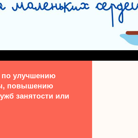
СЛУЖБА СОПРОВОЖДЕНИЯ ЗАМЕЩАЮЩИХ СЕМЕЙ
#15513 (БЕЗ НАЗВ
ДЕНИЯ ВЫПУСКНИКОВ ИЗ ЧИСЛА ДЕТЕЙ-СИРОТ
УЧАСТКОВАЯ СОЦИАЛЬН
ТАКТЫ
 по улучшению
ы, повышению
ужб занятости или