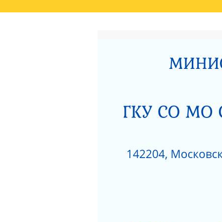
ГЛАВНАЯ
РЕЗУЛЬТАТЫ НЕЗАВИСИМО
СВЕДЕНИЯ О РЕЗУЛЬТАТАХ РАССМОТРЕ
ОКАЗАНИЯ СОЦИАЛЬНЫХ УСЛУГ
РОДИТЕЛЯМ О ПОЗИТИВНОМ МЫШЛЕНИ
АКТ ПРОВЕРКИ СЕРПУХОВСКОЙ ГОРОДСК
ПОЛОЖЕНИЕ О ПОПЕЧИТЕЛЬСКОМ СОВЕТ
НЕСОВЕРШЕННОЛЕТНИХ»
ЗИМНИЕ ЗАБАВЫ
ЧТО НУЖНО ЗНАТЬ
КАК ЗАЩИТИТЬ РЕБЕНКА ОТ ПАДЕНИЯ ИЗ
КАК ЗАЩИТИТЬ РЕБЕНКА ОТ ПАДЕНИЯ ИЗ
НЕЗАВИСИМАЯ ОЦЕНКА КАЧЕСТВА РАБО
РАЗВИТИЯ МОСКОВСКОЙ ОБЛАСТИ ЗА 201
ДОРОЖНАЯ КАРТА «ПО УЛУЧШЕНИЮ ОКАЗ
«СЕРПУХОВСКИЙ ГОРОДСКОЙ СОЦИАЛЬН
НОРМАТИВНЫЕ АКТЫ ГКУСО МО СЦ «СЕ
ПРОТИВОДЕЙСТВИЕ КОРРУПЦИИ
1
ПРИКАЗ ОБ УТВЕРЖДЕНИИ ПЛАНА МЕРОП
ДАВАЙТЕ БЫТЬ ТОЛЕРАНТНЕЕ
ПЕРС