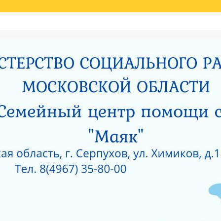
Й ОЦЕНКИ КАЧЕСТВА УСЛУГ
НИЯ МИНИСТЕРСТВОМ СОЦИАЛЬНОГО РАЗВИТИЯ МОСКОВСКОЙ ОБЛАСТИ РЕЗУЛЬ
И
РОДИТЕЛЯМ О ПОЗИТИВНОМ МЫШЛЕНИИ
ОЙ ПРОКУРАТУРЫ
САНИТАРНО — ЭПИДЕМИОЛОГИЧЕСКОЕ ЗАКЛЮЧЕНИЕ
Е ПРИ ГКУСО МО «СЕРПУХОВСКИЙ ГОРОДСКОЙ СОЦИАЛЬНО-РЕАБИЛИТАЦИОН
 О КОРРУПЦИИ
ЛИЦЕНЗИЯ НА ОСУЩЕСТВЛЕНИЕ МЕДИЦИНСКОЙ ДЕЯТЕЛЬ
 ОКНА?
КАК ЗАЩИТИТЬ РЕБЕНКА ОТ ПАДЕНИЯ ИЗ ОКНА?
 ОКНА?
ЧТО НУЖНО ЗНАТЬ О КОРРУПЦИИ?
ТЫ УЧРЕЖДЕНИЙ СОЦИАЛЬНОГО ОБСЛУЖИВАНИЯ, ПОДВЕДОМСТВЕННЫХ МИНИС
5 ГОД
АНИЯ СОЦИАЛЬНЫХ УСЛУГ ПО РЕЗУЛЬТАТАМ НЕЗАВИСИМОЙ ОЦЕНКИ КАЧЕСТВА
О-РЕАБИЛИТАЦИОННЫЙ ЦЕНТР ДЛЯ НЕСОВЕРШЕННОЛЕТНИХ» (2015 ГОД)
РПУХОВСКИЙ»
#6743 (БЕЗ НАЗВАНИЯ)
СОЦИАЛЬНОЕ ОБСЛУЖИВАНИЕ
ПРОТИВОДЕЙСВИЕ КОРРУПЦИИ
РИЯТИЙ В ГКУСО МО «СЕРПУХОВСКИЙ ГСРЦН»
ОБРАТНАЯ СВЯЗЬ
ПОР
ОНАЛЬНЫЙ СОСТАВ
ПЕДАГОГИЧЕСКИЙ СОСТАВ
СЛУЖБЫ УЧРЕЖДЕНИ