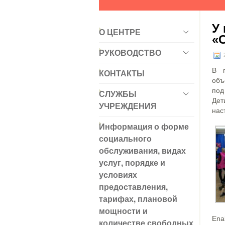
У 
О ЦЕНТРЕ
«
РУКОВОДСТВО
В г
КОНТАКТЫ
объ
под
СЛУЖБЫ
Дет
УЧРЕЖДЕНИЯ
нас
Информация о форме
социального
обслуживания, видах
услуг, порядке и
условиях
предоставления,
тарифах, плановой
мощности и
Ena
количестве свободных