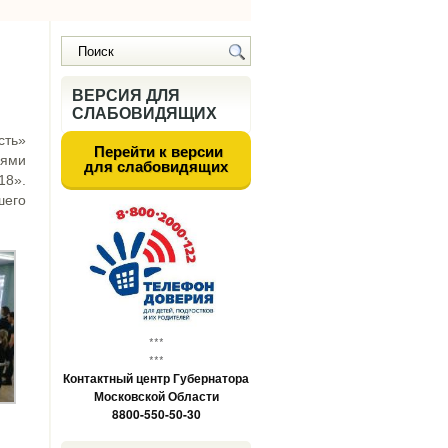
ВЕРСИЯ ДЛЯ
СЛАБОВИДЯЩИХ
сть»
Перейти к версии
нями
для слабовидящих
18».
шего
***
***
Контактный центр Губернатора
Московской Области
8800-550-50-30