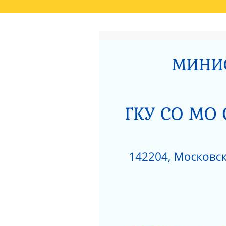
ГЛАВНАЯ
РЕЗУЛЬТАТЫ НЕЗАВИСИМО
СВЕДЕНИЯ О РЕЗУЛЬТАТАХ РАССМОТРЕ
ОКАЗАНИЯ СОЦИАЛЬНЫХ УСЛУГ
РОДИТЕЛЯМ О ПОЗИТИВНОМ МЫШЛЕНИ
АКТ ПРОВЕРКИ СЕРПУХОВСКОЙ ГОРОДСК
ПОЛОЖЕНИЕ О ПОПЕЧИТЕЛЬСКОМ СОВЕТ
НЕСОВЕРШЕННОЛЕТНИХ»
ЗИМНИЕ ЗАБАВЫ
ЧТО НУЖНО ЗНАТЬ
КАК ЗАЩИТИТЬ РЕБЕНКА ОТ ПАДЕНИЯ ИЗ
КАК ЗАЩИТИТЬ РЕБЕНКА ОТ ПАДЕНИЯ ИЗ
НЕЗАВИСИМАЯ ОЦЕНКА КАЧЕСТВА РАБО
РАЗВИТИЯ МОСКОВСКОЙ ОБЛАСТИ ЗА 201
ДОРОЖНАЯ КАРТА «ПО УЛУЧШЕНИЮ ОКАЗ
«СЕРПУХОВСКИЙ ГОРОДСКОЙ СОЦИАЛЬН
НОРМАТИВНЫЕ АКТЫ ГКУСО МО СЦ «СЕ
ПРОТИВОДЕЙСТВИЕ КОРРУПЦИИ
1
ПРИКАЗ ОБ УТВЕРЖДЕНИИ ПЛАНА МЕРОП
ДАВАЙТЕ БЫТЬ ТОЛЕРАНТНЕЕ
ПЕРС