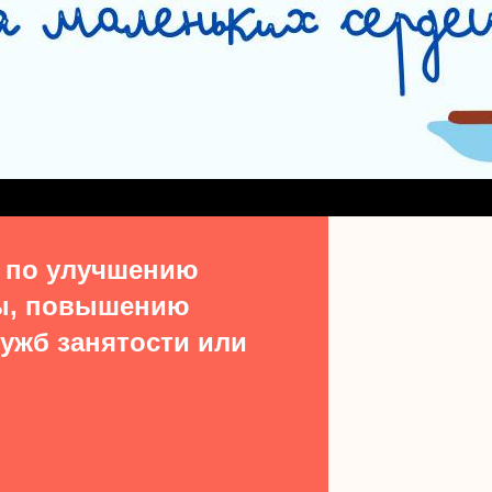
СЛУЖБА СОПРОВОЖДЕНИЯ ЗАМЕЩАЮЩИХ СЕМЕЙ
#15513 (БЕЗ НАЗВ
ДЕНИЯ ВЫПУСКНИКОВ ИЗ ЧИСЛА ДЕТЕЙ-СИРОТ
УЧАСТКОВАЯ СОЦИАЛЬН
ТАКТЫ
 по улучшению
ы, повышению
ужб занятости или