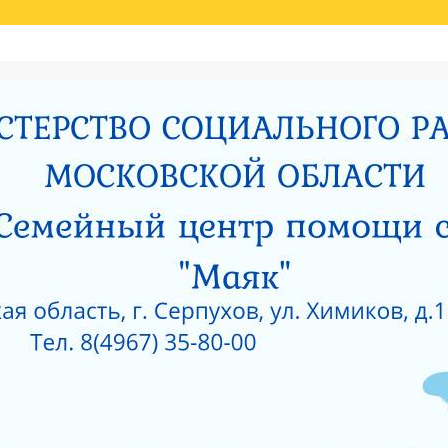
Й ОЦЕНКИ КАЧЕСТВА УСЛУГ
НИЯ МИНИСТЕРСТВОМ СОЦИАЛЬНОГО РАЗВИТИЯ МОСКОВСКОЙ ОБЛАСТИ РЕЗУЛЬ
И
РОДИТЕЛЯМ О ПОЗИТИВНОМ МЫШЛЕНИИ
ОЙ ПРОКУРАТУРЫ
САНИТАРНО — ЭПИДЕМИОЛОГИЧЕСКОЕ ЗАКЛЮЧЕНИЕ
Е ПРИ ГКУСО МО «СЕРПУХОВСКИЙ ГОРОДСКОЙ СОЦИАЛЬНО-РЕАБИЛИТАЦИОН
 О КОРРУПЦИИ
ЛИЦЕНЗИЯ НА ОСУЩЕСТВЛЕНИЕ МЕДИЦИНСКОЙ ДЕЯТЕЛЬ
 ОКНА?
КАК ЗАЩИТИТЬ РЕБЕНКА ОТ ПАДЕНИЯ ИЗ ОКНА?
 ОКНА?
ЧТО НУЖНО ЗНАТЬ О КОРРУПЦИИ?
ТЫ УЧРЕЖДЕНИЙ СОЦИАЛЬНОГО ОБСЛУЖИВАНИЯ, ПОДВЕДОМСТВЕННЫХ МИНИС
5 ГОД
АНИЯ СОЦИАЛЬНЫХ УСЛУГ ПО РЕЗУЛЬТАТАМ НЕЗАВИСИМОЙ ОЦЕНКИ КАЧЕСТВА
О-РЕАБИЛИТАЦИОННЫЙ ЦЕНТР ДЛЯ НЕСОВЕРШЕННОЛЕТНИХ» (2015 ГОД)
РПУХОВСКИЙ»
#6743 (БЕЗ НАЗВАНИЯ)
СОЦИАЛЬНОЕ ОБСЛУЖИВАНИЕ
ПРОТИВОДЕЙСВИЕ КОРРУПЦИИ
РИЯТИЙ В ГКУСО МО «СЕРПУХОВСКИЙ ГСРЦН»
ОБРАТНАЯ СВЯЗЬ
ПОР
ОНАЛЬНЫЙ СОСТАВ
ПЕДАГОГИЧЕСКИЙ СОСТАВ
СЛУЖБЫ УЧРЕЖДЕНИ