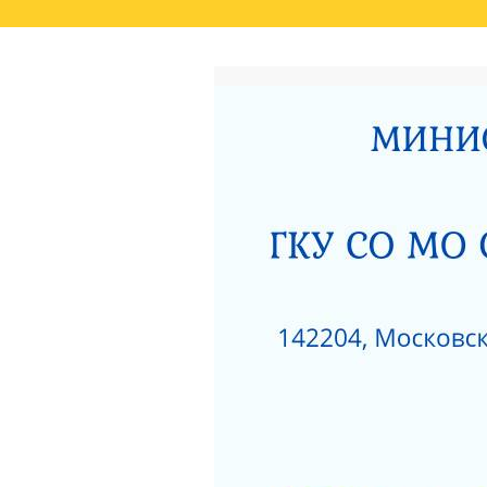
ГЛАВНАЯ
РЕЗУЛЬТАТЫ НЕЗАВИСИМО
СВЕДЕНИЯ О РЕЗУЛЬТАТАХ РАССМОТРЕ
ОКАЗАНИЯ СОЦИАЛЬНЫХ УСЛУГ
РОДИТЕЛЯМ О ПОЗИТИВНОМ МЫШЛЕНИ
АКТ ПРОВЕРКИ СЕРПУХОВСКОЙ ГОРОДСК
ПОЛОЖЕНИЕ О ПОПЕЧИТЕЛЬСКОМ СОВЕТ
НЕСОВЕРШЕННОЛЕТНИХ»
ЗИМНИЕ ЗАБАВЫ
ЧТО НУЖНО ЗНАТЬ
КАК ЗАЩИТИТЬ РЕБЕНКА ОТ ПАДЕНИЯ ИЗ
КАК ЗАЩИТИТЬ РЕБЕНКА ОТ ПАДЕНИЯ ИЗ
НЕЗАВИСИМАЯ ОЦЕНКА КАЧЕСТВА РАБО
РАЗВИТИЯ МОСКОВСКОЙ ОБЛАСТИ ЗА 201
ДОРОЖНАЯ КАРТА «ПО УЛУЧШЕНИЮ ОКАЗ
«СЕРПУХОВСКИЙ ГОРОДСКОЙ СОЦИАЛЬН
НОРМАТИВНЫЕ АКТЫ ГКУСО МО СЦ «СЕ
ПРОТИВОДЕЙСТВИЕ КОРРУПЦИИ
1
ПРИКАЗ ОБ УТВЕРЖДЕНИИ ПЛАНА МЕРОП
ДАВАЙТЕ БЫТЬ ТОЛЕРАНТНЕЕ
ПЕРС