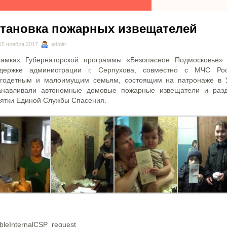
становка пожарных извещателей
5 ноября 2017
admin
амках Губернаторской программы «Безопасное Подмосковье»
держке администрации г. Серпухова, совместно с МЧС Ро
годетным и малоимущим семьям, состоящим на патронаже в
анавливали автономные домовые пожарные извещатели и раз
ятки Единой Службы Спасения.
bleInternalCSP_request