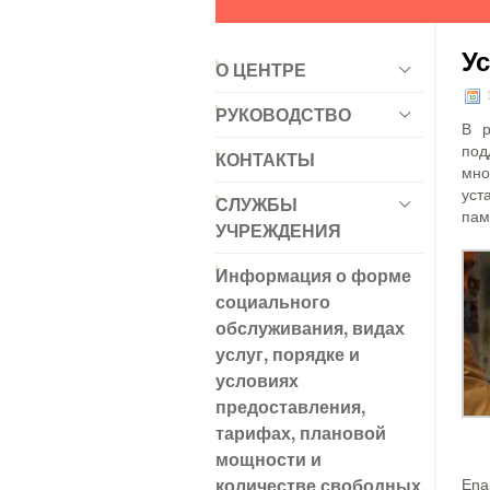
У
О ЦЕНТРЕ
1
РУКОВОДСТВО
В р
под
КОНТАКТЫ
мно
уст
СЛУЖБЫ
пам
УЧРЕЖДЕНИЯ
Информация о форме
социального
обслуживания, видах
услуг, порядке и
условиях
предоставления,
тарифах, плановой
мощности и
количестве свободных
Ena