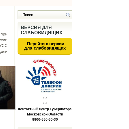
ВЕРСИЯ ДЛЯ
СЛАБОВИДЯЩИХ
 при
ссии
Перейти к версии
 УСС
для слабовидящих
дали
***
***
Контактный центр Губернатора
Московской Области
8800-550-50-30