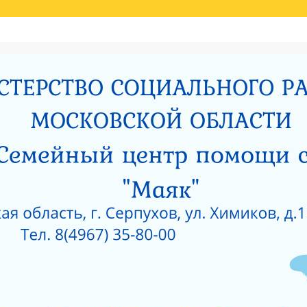
Й ОЦЕНКИ КАЧЕСТВА УСЛУГ
НИЯ МИНИСТЕРСТВОМ СОЦИАЛЬНОГО РАЗВИТИЯ МОСКОВСКОЙ ОБЛАСТИ РЕЗУЛЬ
И
РОДИТЕЛЯМ О ПОЗИТИВНОМ МЫШЛЕНИИ
ОЙ ПРОКУРАТУРЫ
САНИТАРНО — ЭПИДЕМИОЛОГИЧЕСКОЕ ЗАКЛЮЧЕНИЕ
Е ПРИ ГКУСО МО «СЕРПУХОВСКИЙ ГОРОДСКОЙ СОЦИАЛЬНО-РЕАБИЛИТАЦИОН
 О КОРРУПЦИИ
ЛИЦЕНЗИЯ НА ОСУЩЕСТВЛЕНИЕ МЕДИЦИНСКОЙ ДЕЯТЕЛЬ
 ОКНА?
КАК ЗАЩИТИТЬ РЕБЕНКА ОТ ПАДЕНИЯ ИЗ ОКНА?
 ОКНА?
ЧТО НУЖНО ЗНАТЬ О КОРРУПЦИИ?
ТЫ УЧРЕЖДЕНИЙ СОЦИАЛЬНОГО ОБСЛУЖИВАНИЯ, ПОДВЕДОМСТВЕННЫХ МИНИС
5 ГОД
АНИЯ СОЦИАЛЬНЫХ УСЛУГ ПО РЕЗУЛЬТАТАМ НЕЗАВИСИМОЙ ОЦЕНКИ КАЧЕСТВА
О-РЕАБИЛИТАЦИОННЫЙ ЦЕНТР ДЛЯ НЕСОВЕРШЕННОЛЕТНИХ» (2015 ГОД)
РПУХОВСКИЙ»
#6743 (БЕЗ НАЗВАНИЯ)
СОЦИАЛЬНОЕ ОБСЛУЖИВАНИЕ
ПРОТИВОДЕЙСВИЕ КОРРУПЦИИ
РИЯТИЙ В ГКУСО МО «СЕРПУХОВСКИЙ ГСРЦН»
ОБРАТНАЯ СВЯЗЬ
ПОР
ОНАЛЬНЫЙ СОСТАВ
ПЕДАГОГИЧЕСКИЙ СОСТАВ
СЛУЖБЫ УЧРЕЖДЕНИ