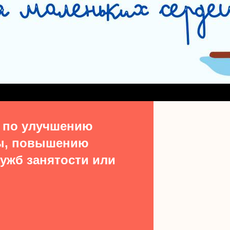
СЛУЖБА СОПРОВОЖДЕНИЯ ЗАМЕЩАЮЩИХ СЕМЕЙ
#15513 (БЕЗ НАЗВ
ДЕНИЯ ВЫПУСКНИКОВ ИЗ ЧИСЛА ДЕТЕЙ-СИРОТ
УЧАСТКОВАЯ СОЦИАЛЬН
ТАКТЫ
 по улучшению
ы, повышению
ужб занятости или