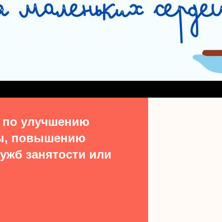
СЛУЖБА СОПРОВОЖДЕНИЯ ЗАМЕЩАЮЩИХ СЕМЕЙ
#15513 (БЕЗ НАЗВ
ДЕНИЯ ВЫПУСКНИКОВ ИЗ ЧИСЛА ДЕТЕЙ-СИРОТ
УЧАСТКОВАЯ СОЦИАЛЬН
ТАКТЫ
 по улучшению
ы, повышению
ужб занятости или