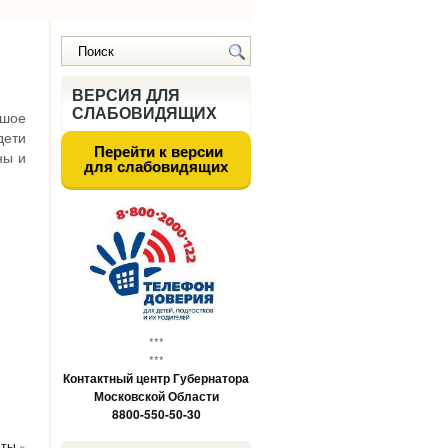
ВЕРСИЯ ДЛЯ
СЛАБОВИДЯЩИХ
ьшое
дети
Перейти к версии
ны и
для слабовидящих
***
***
Контактный центр Губернатора
Московской Области
8800-550-50-30
нты
»