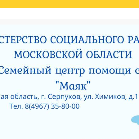
Й ОЦЕНКИ КАЧЕСТВА УСЛУГ
НИЯ МИНИСТЕРСТВОМ СОЦИАЛЬНОГО РАЗВИТИЯ МОСКОВСКОЙ ОБЛАСТИ РЕЗУЛЬ
И
РОДИТЕЛЯМ О ПОЗИТИВНОМ МЫШЛЕНИИ
ОЙ ПРОКУРАТУРЫ
САНИТАРНО — ЭПИДЕМИОЛОГИЧЕСКОЕ ЗАКЛЮЧЕНИЕ
Е ПРИ ГКУСО МО «СЕРПУХОВСКИЙ ГОРОДСКОЙ СОЦИАЛЬНО-РЕАБИЛИТАЦИОН
 О КОРРУПЦИИ
ЛИЦЕНЗИЯ НА ОСУЩЕСТВЛЕНИЕ МЕДИЦИНСКОЙ ДЕЯТЕЛЬ
 ОКНА?
КАК ЗАЩИТИТЬ РЕБЕНКА ОТ ПАДЕНИЯ ИЗ ОКНА?
 ОКНА?
ЧТО НУЖНО ЗНАТЬ О КОРРУПЦИИ?
ТЫ УЧРЕЖДЕНИЙ СОЦИАЛЬНОГО ОБСЛУЖИВАНИЯ, ПОДВЕДОМСТВЕННЫХ МИНИС
5 ГОД
АНИЯ СОЦИАЛЬНЫХ УСЛУГ ПО РЕЗУЛЬТАТАМ НЕЗАВИСИМОЙ ОЦЕНКИ КАЧЕСТВА
О-РЕАБИЛИТАЦИОННЫЙ ЦЕНТР ДЛЯ НЕСОВЕРШЕННОЛЕТНИХ» (2015 ГОД)
РПУХОВСКИЙ»
#6743 (БЕЗ НАЗВАНИЯ)
СОЦИАЛЬНОЕ ОБСЛУЖИВАНИЕ
ПРОТИВОДЕЙСВИЕ КОРРУПЦИИ
РИЯТИЙ В ГКУСО МО «СЕРПУХОВСКИЙ ГСРЦН»
ОБРАТНАЯ СВЯЗЬ
ПОР
ОНАЛЬНЫЙ СОСТАВ
ПЕДАГОГИЧЕСКИЙ СОСТАВ
СЛУЖБЫ УЧРЕЖДЕНИ