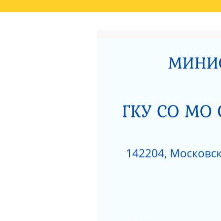
ГЛАВНАЯ
РЕЗУЛЬТАТЫ НЕЗАВИСИМО
СВЕДЕНИЯ О РЕЗУЛЬТАТАХ РАССМОТРЕ
ОКАЗАНИЯ СОЦИАЛЬНЫХ УСЛУГ
РОДИТЕЛЯМ О ПОЗИТИВНОМ МЫШЛЕНИ
АКТ ПРОВЕРКИ СЕРПУХОВСКОЙ ГОРОДСК
ПОЛОЖЕНИЕ О ПОПЕЧИТЕЛЬСКОМ СОВЕТ
НЕСОВЕРШЕННОЛЕТНИХ»
ЗИМНИЕ ЗАБАВЫ
ЧТО НУЖНО ЗНАТЬ
КАК ЗАЩИТИТЬ РЕБЕНКА ОТ ПАДЕНИЯ ИЗ
КАК ЗАЩИТИТЬ РЕБЕНКА ОТ ПАДЕНИЯ ИЗ
НЕЗАВИСИМАЯ ОЦЕНКА КАЧЕСТВА РАБО
РАЗВИТИЯ МОСКОВСКОЙ ОБЛАСТИ ЗА 201
ДОРОЖНАЯ КАРТА «ПО УЛУЧШЕНИЮ ОКАЗ
«СЕРПУХОВСКИЙ ГОРОДСКОЙ СОЦИАЛЬН
НОРМАТИВНЫЕ АКТЫ ГКУСО МО СЦ «СЕ
ПРОТИВОДЕЙСТВИЕ КОРРУПЦИИ
1
ПРИКАЗ ОБ УТВЕРЖДЕНИИ ПЛАНА МЕРОП
ДАВАЙТЕ БЫТЬ ТОЛЕРАНТНЕЕ
ПЕРС