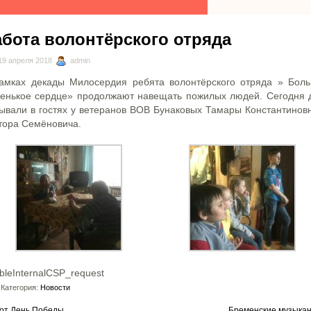
абота волонтёрского отряда
9 апреля 2018
admin
амках декады Милосердия ребята волонтёрского отряда » Бол
енькое сердце» продолжают навещать пожилых людей. Сегодня 
ывали в гостях у ветеранов ВОВ Бунаковых Тамары Константинов
тора Семёновича.
bleInternalCSP_request
Категория:
Новости
от День Победы
Бременские музыка