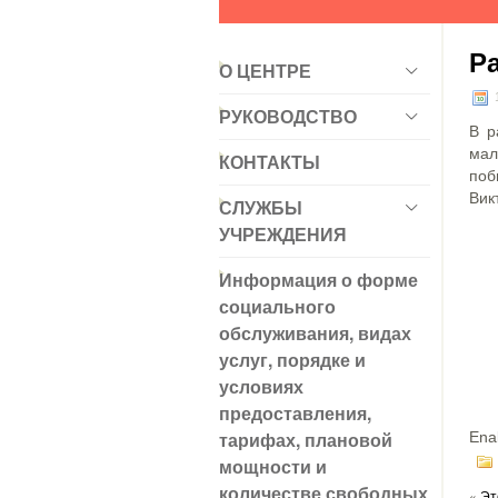
Р
О ЦЕНТРЕ
1
РУКОВОДСТВО
В р
мал
КОНТАКТЫ
поб
Вик
СЛУЖБЫ
УЧРЕЖДЕНИЯ
Информация о форме
социального
обслуживания, видах
услуг, порядке и
условиях
предоставления,
тарифах, плановой
Ena
мощности и
количестве свободных
«
Эт