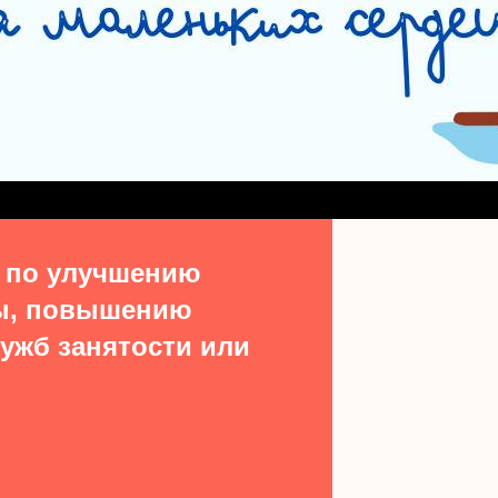
СЛУЖБА СОПРОВОЖДЕНИЯ ЗАМЕЩАЮЩИХ СЕМЕЙ
#15513 (БЕЗ НАЗВ
ДЕНИЯ ВЫПУСКНИКОВ ИЗ ЧИСЛА ДЕТЕЙ-СИРОТ
УЧАСТКОВАЯ СОЦИАЛЬН
ТАКТЫ
 по улучшению
ы, повышению
ужб занятости или