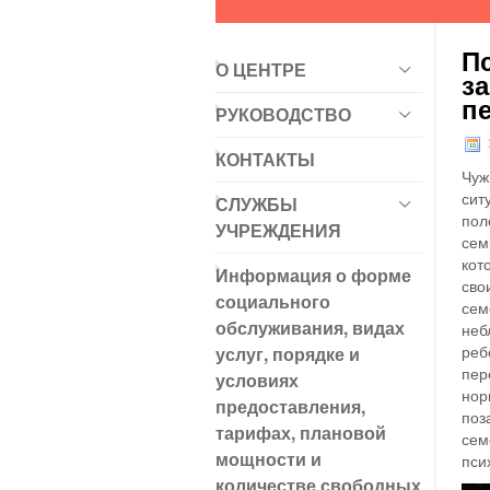
П
О ЦЕНТРЕ
з
п
РУКОВОДСТВО
КОНТАКТЫ
Чуж
сит
СЛУЖБЫ
пол
УЧРЕЖДЕНИЯ
сем
кот
Информация о форме
сво
социального
сем
обслуживания, видах
неб
услуг, порядке и
реб
пер
условиях
нор
предоставления,
поз
тарифах, плановой
сем
мощности и
пси
количестве свободных