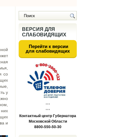
ВЕРСИЯ ДЛЯ
СЛАБОВИДЯЩИХ
Перейти к версии
нной
для слабовидящих
ожет
сная
мья,
я со
ющих
ные,
ть у
ажно
***
ном,
***
 них
Контактный центр Губернатора
ющих
Московской Области
ва и
8800-550-50-30