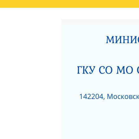
ГЛАВНАЯ
РЕЗУЛЬТАТЫ НЕЗАВИСИМО
СВЕДЕНИЯ О РЕЗУЛЬТАТАХ РАССМОТРЕ
ОКАЗАНИЯ СОЦИАЛЬНЫХ УСЛУГ
РОДИТЕЛЯМ О ПОЗИТИВНОМ МЫШЛЕНИ
АКТ ПРОВЕРКИ СЕРПУХОВСКОЙ ГОРОДСК
ПОЛОЖЕНИЕ О ПОПЕЧИТЕЛЬСКОМ СОВЕТ
НЕСОВЕРШЕННОЛЕТНИХ»
ЗИМНИЕ ЗАБАВЫ
ЧТО НУЖНО ЗНАТЬ
КАК ЗАЩИТИТЬ РЕБЕНКА ОТ ПАДЕНИЯ ИЗ
КАК ЗАЩИТИТЬ РЕБЕНКА ОТ ПАДЕНИЯ ИЗ
НЕЗАВИСИМАЯ ОЦЕНКА КАЧЕСТВА РАБО
РАЗВИТИЯ МОСКОВСКОЙ ОБЛАСТИ ЗА 201
ДОРОЖНАЯ КАРТА «ПО УЛУЧШЕНИЮ ОКАЗ
«СЕРПУХОВСКИЙ ГОРОДСКОЙ СОЦИАЛЬН
НОРМАТИВНЫЕ АКТЫ ГКУСО МО СЦ «СЕ
ПРОТИВОДЕЙСТВИЕ КОРРУПЦИИ
1
ПРИКАЗ ОБ УТВЕРЖДЕНИИ ПЛАНА МЕРОП
ДАВАЙТЕ БЫТЬ ТОЛЕРАНТНЕЕ
ПЕРС