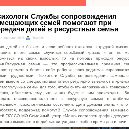
сихологи Службы сопровождения
амещающих семей помогают при
ередаче детей в ресурстные семьи
14 февраля 2025
RSadmin
их детей не бывает и если ребёнок оказался в трудной жизне
уации, в его семье случился серьёзный кризис и он не м
ожиться на своих взрослых, то на помощь приходит ресур
ья.Ресурсная семья — это профессиональная приемная се
орая временно берет к себе ребенка, пока родители справляютс
ими трудностями. Психологи Службы сопровождения замеща
ей вместе со специалистами опеки регулярно выезжают в кризис
лагополучные семьи для того, чтобы снять напряжение и тревожнос
ёнка, объяснить ему, что и как будет с ним происходить. В
едать несовершеннолетнего в ресурсную семью в стабиль
мальном психологическом состоянии. Дети должны знать, что о
аботятся, поддержат, помогут.В Службе сопровождения замеща
ей ГКУ СО МО Семейный центр «Маяк» составлен график дежурст
хологи выезжают в подобных ситуациях в любое время дня и ночи.