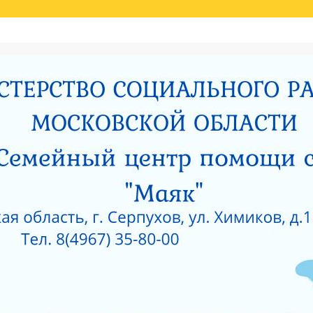
Й ОЦЕНКИ КАЧЕСТВА УСЛУГ
НИЯ МИНИСТЕРСТВОМ СОЦИАЛЬНОГО РАЗВИТИЯ МОСКОВСКОЙ ОБЛАСТИ РЕЗУЛЬ
И
РОДИТЕЛЯМ О ПОЗИТИВНОМ МЫШЛЕНИИ
ОЙ ПРОКУРАТУРЫ
САНИТАРНО — ЭПИДЕМИОЛОГИЧЕСКОЕ ЗАКЛЮЧЕНИЕ
Е ПРИ ГКУСО МО «СЕРПУХОВСКИЙ ГОРОДСКОЙ СОЦИАЛЬНО-РЕАБИЛИТАЦИОН
 О КОРРУПЦИИ
ЛИЦЕНЗИЯ НА ОСУЩЕСТВЛЕНИЕ МЕДИЦИНСКОЙ ДЕЯТЕЛЬ
 ОКНА?
КАК ЗАЩИТИТЬ РЕБЕНКА ОТ ПАДЕНИЯ ИЗ ОКНА?
 ОКНА?
ЧТО НУЖНО ЗНАТЬ О КОРРУПЦИИ?
ТЫ УЧРЕЖДЕНИЙ СОЦИАЛЬНОГО ОБСЛУЖИВАНИЯ, ПОДВЕДОМСТВЕННЫХ МИНИС
5 ГОД
АНИЯ СОЦИАЛЬНЫХ УСЛУГ ПО РЕЗУЛЬТАТАМ НЕЗАВИСИМОЙ ОЦЕНКИ КАЧЕСТВА
О-РЕАБИЛИТАЦИОННЫЙ ЦЕНТР ДЛЯ НЕСОВЕРШЕННОЛЕТНИХ» (2015 ГОД)
РПУХОВСКИЙ»
#6743 (БЕЗ НАЗВАНИЯ)
СОЦИАЛЬНОЕ ОБСЛУЖИВАНИЕ
ПРОТИВОДЕЙСВИЕ КОРРУПЦИИ
РИЯТИЙ В ГКУСО МО «СЕРПУХОВСКИЙ ГСРЦН»
ОБРАТНАЯ СВЯЗЬ
ПОР
ОНАЛЬНЫЙ СОСТАВ
ПЕДАГОГИЧЕСКИЙ СОСТАВ
СЛУЖБЫ УЧРЕЖДЕНИ