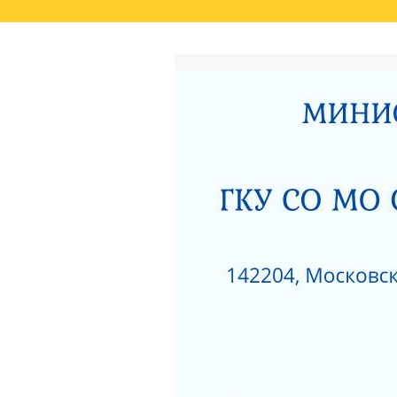
ГЛАВНАЯ
РЕЗУЛЬТАТЫ НЕЗАВИСИМО
СВЕДЕНИЯ О РЕЗУЛЬТАТАХ РАССМОТРЕ
ОКАЗАНИЯ СОЦИАЛЬНЫХ УСЛУГ
РОДИТЕЛЯМ О ПОЗИТИВНОМ МЫШЛЕНИ
АКТ ПРОВЕРКИ СЕРПУХОВСКОЙ ГОРОДСК
ПОЛОЖЕНИЕ О ПОПЕЧИТЕЛЬСКОМ СОВЕТ
НЕСОВЕРШЕННОЛЕТНИХ»
ЗИМНИЕ ЗАБАВЫ
ЧТО НУЖНО ЗНАТЬ
КАК ЗАЩИТИТЬ РЕБЕНКА ОТ ПАДЕНИЯ ИЗ
КАК ЗАЩИТИТЬ РЕБЕНКА ОТ ПАДЕНИЯ ИЗ
НЕЗАВИСИМАЯ ОЦЕНКА КАЧЕСТВА РАБО
РАЗВИТИЯ МОСКОВСКОЙ ОБЛАСТИ ЗА 201
ДОРОЖНАЯ КАРТА «ПО УЛУЧШЕНИЮ ОКАЗ
«СЕРПУХОВСКИЙ ГОРОДСКОЙ СОЦИАЛЬН
НОРМАТИВНЫЕ АКТЫ ГКУСО МО СЦ «СЕ
ПРОТИВОДЕЙСТВИЕ КОРРУПЦИИ
1
ПРИКАЗ ОБ УТВЕРЖДЕНИИ ПЛАНА МЕРОП
ДАВАЙТЕ БЫТЬ ТОЛЕРАНТНЕЕ
ПЕРС