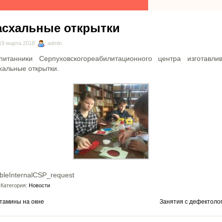
асхальные открытки
19 марта 2018
admin
питанники Серпуховскогореабилитационного центра изготавли
хальные открытки.
bleInternalCSP_request
Категория:
Новости
тамины на окне
Занятия с дефектоло