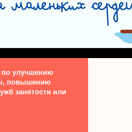
СЛУЖБА СОПРОВОЖДЕНИЯ ЗАМЕЩАЮЩИХ СЕМЕЙ
#15513 (БЕЗ НАЗВ
ДЕНИЯ ВЫПУСКНИКОВ ИЗ ЧИСЛА ДЕТЕЙ-СИРОТ
УЧАСТКОВАЯ СОЦИАЛЬН
ТАКТЫ
 по улучшению
ы, повышению
ужб занятости или