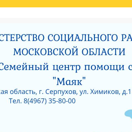
Й ОЦЕНКИ КАЧЕСТВА УСЛУГ
НИЯ МИНИСТЕРСТВОМ СОЦИАЛЬНОГО РАЗВИТИЯ МОСКОВСКОЙ ОБЛАСТИ РЕЗУЛЬ
И
РОДИТЕЛЯМ О ПОЗИТИВНОМ МЫШЛЕНИИ
ОЙ ПРОКУРАТУРЫ
САНИТАРНО — ЭПИДЕМИОЛОГИЧЕСКОЕ ЗАКЛЮЧЕНИЕ
Е ПРИ ГКУСО МО «СЕРПУХОВСКИЙ ГОРОДСКОЙ СОЦИАЛЬНО-РЕАБИЛИТАЦИОН
 О КОРРУПЦИИ
ЛИЦЕНЗИЯ НА ОСУЩЕСТВЛЕНИЕ МЕДИЦИНСКОЙ ДЕЯТЕЛЬ
 ОКНА?
КАК ЗАЩИТИТЬ РЕБЕНКА ОТ ПАДЕНИЯ ИЗ ОКНА?
 ОКНА?
ЧТО НУЖНО ЗНАТЬ О КОРРУПЦИИ?
ТЫ УЧРЕЖДЕНИЙ СОЦИАЛЬНОГО ОБСЛУЖИВАНИЯ, ПОДВЕДОМСТВЕННЫХ МИНИС
5 ГОД
АНИЯ СОЦИАЛЬНЫХ УСЛУГ ПО РЕЗУЛЬТАТАМ НЕЗАВИСИМОЙ ОЦЕНКИ КАЧЕСТВА
О-РЕАБИЛИТАЦИОННЫЙ ЦЕНТР ДЛЯ НЕСОВЕРШЕННОЛЕТНИХ» (2015 ГОД)
РПУХОВСКИЙ»
#6743 (БЕЗ НАЗВАНИЯ)
СОЦИАЛЬНОЕ ОБСЛУЖИВАНИЕ
ПРОТИВОДЕЙСВИЕ КОРРУПЦИИ
РИЯТИЙ В ГКУСО МО «СЕРПУХОВСКИЙ ГСРЦН»
ОБРАТНАЯ СВЯЗЬ
ПОР
ОНАЛЬНЫЙ СОСТАВ
ПЕДАГОГИЧЕСКИЙ СОСТАВ
СЛУЖБЫ УЧРЕЖДЕНИ