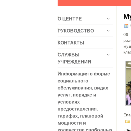
М
О ЦЕНТРЕ
6
РУКОВОДСТВО
06
ре
КОНТАКТЫ
муз
кла
СЛУЖБЫ
УЧРЕЖДЕНИЯ
Информация о форме
социального
обслуживания, видах
услуг, порядке и
условиях
предоставления,
тарифах, плановой
Ena
мощности и
количестве свободных
«
Эк