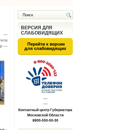
ВЕРСИЯ ДЛЯ
СЛАБОВИДЯЩИХ
о —
ила
Перейти к версии
ер —
для слабовидящих
***
***
Контактный центр Губернатора
Московской Области
8800-550-50-30
мью
»