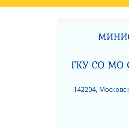
ГЛАВНАЯ
РЕЗУЛЬТАТЫ НЕЗАВИСИМО
СВЕДЕНИЯ О РЕЗУЛЬТАТАХ РАССМОТРЕ
ОКАЗАНИЯ СОЦИАЛЬНЫХ УСЛУГ
РОДИТЕЛЯМ О ПОЗИТИВНОМ МЫШЛЕНИ
АКТ ПРОВЕРКИ СЕРПУХОВСКОЙ ГОРОДСК
ПОЛОЖЕНИЕ О ПОПЕЧИТЕЛЬСКОМ СОВЕТ
НЕСОВЕРШЕННОЛЕТНИХ»
ЗИМНИЕ ЗАБАВЫ
ЧТО НУЖНО ЗНАТЬ
КАК ЗАЩИТИТЬ РЕБЕНКА ОТ ПАДЕНИЯ ИЗ
КАК ЗАЩИТИТЬ РЕБЕНКА ОТ ПАДЕНИЯ ИЗ
НЕЗАВИСИМАЯ ОЦЕНКА КАЧЕСТВА РАБО
РАЗВИТИЯ МОСКОВСКОЙ ОБЛАСТИ ЗА 201
ДОРОЖНАЯ КАРТА «ПО УЛУЧШЕНИЮ ОКАЗ
«СЕРПУХОВСКИЙ ГОРОДСКОЙ СОЦИАЛЬН
НОРМАТИВНЫЕ АКТЫ ГКУСО МО СЦ «СЕ
ПРОТИВОДЕЙСТВИЕ КОРРУПЦИИ
1
ПРИКАЗ ОБ УТВЕРЖДЕНИИ ПЛАНА МЕРОП
ДАВАЙТЕ БЫТЬ ТОЛЕРАНТНЕЕ
ПЕРС