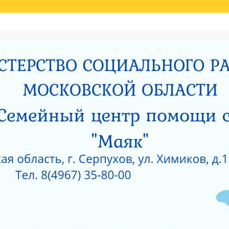
Й ОЦЕНКИ КАЧЕСТВА УСЛУГ
НИЯ МИНИСТЕРСТВОМ СОЦИАЛЬНОГО РАЗВИТИЯ МОСКОВСКОЙ ОБЛАСТИ РЕЗУЛЬ
И
РОДИТЕЛЯМ О ПОЗИТИВНОМ МЫШЛЕНИИ
ОЙ ПРОКУРАТУРЫ
САНИТАРНО — ЭПИДЕМИОЛОГИЧЕСКОЕ ЗАКЛЮЧЕНИЕ
Е ПРИ ГКУСО МО «СЕРПУХОВСКИЙ ГОРОДСКОЙ СОЦИАЛЬНО-РЕАБИЛИТАЦИОН
 О КОРРУПЦИИ
ЛИЦЕНЗИЯ НА ОСУЩЕСТВЛЕНИЕ МЕДИЦИНСКОЙ ДЕЯТЕЛЬ
 ОКНА?
КАК ЗАЩИТИТЬ РЕБЕНКА ОТ ПАДЕНИЯ ИЗ ОКНА?
 ОКНА?
ЧТО НУЖНО ЗНАТЬ О КОРРУПЦИИ?
ТЫ УЧРЕЖДЕНИЙ СОЦИАЛЬНОГО ОБСЛУЖИВАНИЯ, ПОДВЕДОМСТВЕННЫХ МИНИС
5 ГОД
АНИЯ СОЦИАЛЬНЫХ УСЛУГ ПО РЕЗУЛЬТАТАМ НЕЗАВИСИМОЙ ОЦЕНКИ КАЧЕСТВА
О-РЕАБИЛИТАЦИОННЫЙ ЦЕНТР ДЛЯ НЕСОВЕРШЕННОЛЕТНИХ» (2015 ГОД)
РПУХОВСКИЙ»
#6743 (БЕЗ НАЗВАНИЯ)
СОЦИАЛЬНОЕ ОБСЛУЖИВАНИЕ
ПРОТИВОДЕЙСВИЕ КОРРУПЦИИ
РИЯТИЙ В ГКУСО МО «СЕРПУХОВСКИЙ ГСРЦН»
ОБРАТНАЯ СВЯЗЬ
ПОР
ОНАЛЬНЫЙ СОСТАВ
ПЕДАГОГИЧЕСКИЙ СОСТАВ
СЛУЖБЫ УЧРЕЖДЕНИ