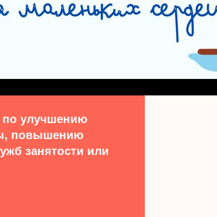
СЛУЖБА СОПРОВОЖДЕНИЯ ЗАМЕЩАЮЩИХ СЕМЕЙ
#15513 (БЕЗ НАЗВ
ДЕНИЯ ВЫПУСКНИКОВ ИЗ ЧИСЛА ДЕТЕЙ-СИРОТ
УЧАСТКОВАЯ СОЦИАЛЬН
ТАКТЫ
 по улучшению
ы, повышению
ужб занятости или