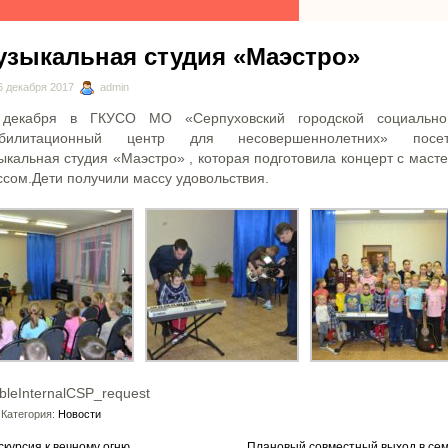
узыкальная студия «Маэстро»
 декабря 2017
admin
 декабря в ГКУСО МО «Серпуховский городской социальн
абилитационный центр для несовершеннолетних» посет
ыкальная студия «Маэстро» , которая подготовила концерт с маст
ссом.Дети получили массу удовольствия.
bleInternalCSP_request
Категория:
Новости
скурсия к вечному огню
Плановый совместный выход в се