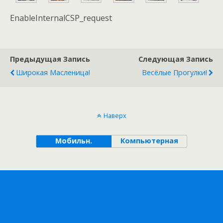
EnableInternalCSP_request
Предыдущая Запись
Следующая Запись
Широкая Масленица!
Весёлые Прогулки!
Наверх
Мобильн.
Компьютерная