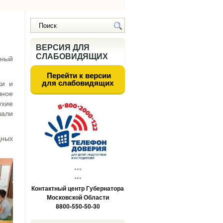
ВЕРСИЯ ДЛЯ
СЛАБОВИДЯЩИХ
сный
Перейти к версии
для слабовидящих
ки и
чное
хие
вали
дных
***
***
Контактный центр Губернатора
Московской Области
8800-550-50-30