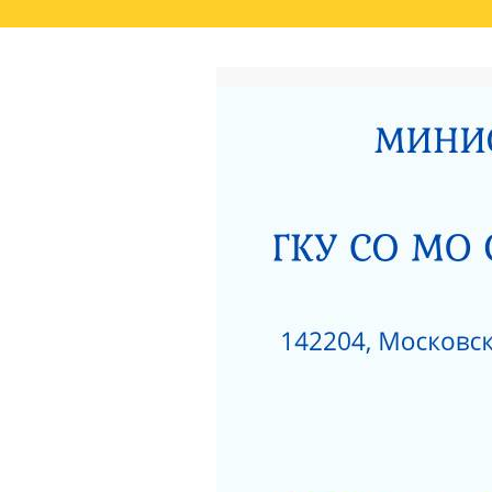
ГЛАВНАЯ
РЕЗУЛЬТАТЫ НЕЗАВИСИМО
СВЕДЕНИЯ О РЕЗУЛЬТАТАХ РАССМОТРЕ
ОКАЗАНИЯ СОЦИАЛЬНЫХ УСЛУГ
РОДИТЕЛЯМ О ПОЗИТИВНОМ МЫШЛЕНИ
АКТ ПРОВЕРКИ СЕРПУХОВСКОЙ ГОРОДСК
ПОЛОЖЕНИЕ О ПОПЕЧИТЕЛЬСКОМ СОВЕТ
НЕСОВЕРШЕННОЛЕТНИХ»
ЗИМНИЕ ЗАБАВЫ
ЧТО НУЖНО ЗНАТЬ
КАК ЗАЩИТИТЬ РЕБЕНКА ОТ ПАДЕНИЯ ИЗ
КАК ЗАЩИТИТЬ РЕБЕНКА ОТ ПАДЕНИЯ ИЗ
НЕЗАВИСИМАЯ ОЦЕНКА КАЧЕСТВА РАБО
РАЗВИТИЯ МОСКОВСКОЙ ОБЛАСТИ ЗА 201
ДОРОЖНАЯ КАРТА «ПО УЛУЧШЕНИЮ ОКАЗ
«СЕРПУХОВСКИЙ ГОРОДСКОЙ СОЦИАЛЬН
НОРМАТИВНЫЕ АКТЫ ГКУСО МО СЦ «СЕ
ПРОТИВОДЕЙСТВИЕ КОРРУПЦИИ
1
ПРИКАЗ ОБ УТВЕРЖДЕНИИ ПЛАНА МЕРОП
ДАВАЙТЕ БЫТЬ ТОЛЕРАНТНЕЕ
ПЕРС