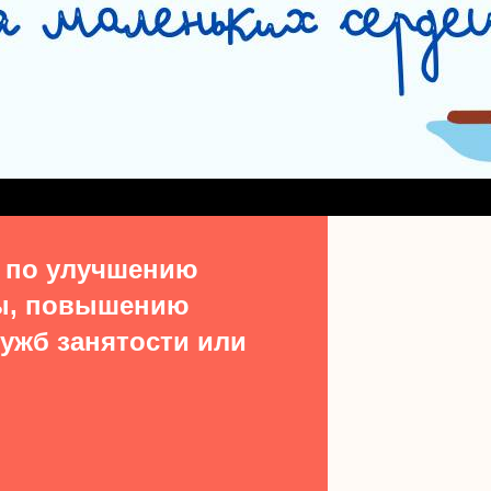
СЛУЖБА СОПРОВОЖДЕНИЯ ЗАМЕЩАЮЩИХ СЕМЕЙ
#15513 (БЕЗ НАЗВ
ДЕНИЯ ВЫПУСКНИКОВ ИЗ ЧИСЛА ДЕТЕЙ-СИРОТ
УЧАСТКОВАЯ СОЦИАЛЬН
ТАКТЫ
 по улучшению
ы, повышению
ужб занятости или