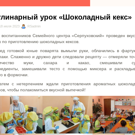
улинарный урок «Шоколадный кекс»
18 июля 2023
RSadmin
 воспитанников Семейного центра «Серпуховский» проведен вку
к по приготовлению шоколадных кексов.
ед готовкой юные поварята вымыли руки, облачились в фарту
паки. Слаженно и дружно дети следовали рецепту — отмеряли то
личество муки, сахара и какао, смешивали су
редиенты, замешивали тесто с помощью миксера и расклады
то в формочки.
атем с нетерпением ждали приготовления ароматных шокола
сов, чтобы полакомиться вкусной выпечкой!