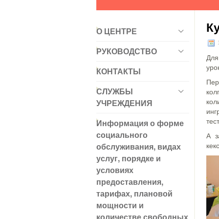
К
О ЦЕНТРЕ
РУКОВОДСТВО
Для
уро
КОНТАКТЫ
Пер
СЛУЖБЫ
кол
УЧРЕЖДЕНИЯ
ко
инг
Информация о форме
тес
социального
А з
обслуживания, видах
кек
услуг, порядке и
условиях
предоставления,
тарифах, плановой
мощности и
количестве свободных