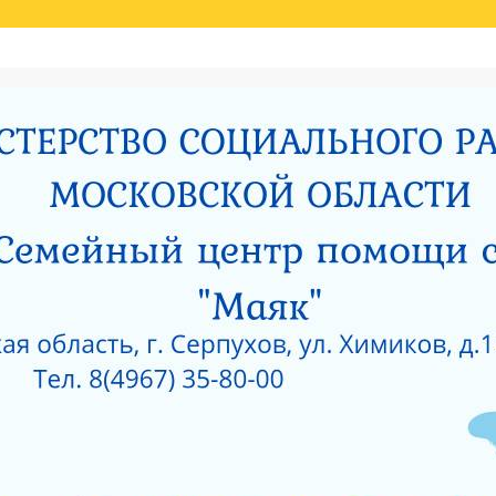
Й ОЦЕНКИ КАЧЕСТВА УСЛУГ
НИЯ МИНИСТЕРСТВОМ СОЦИАЛЬНОГО РАЗВИТИЯ МОСКОВСКОЙ ОБЛАСТИ РЕЗУЛЬ
И
РОДИТЕЛЯМ О ПОЗИТИВНОМ МЫШЛЕНИИ
ОЙ ПРОКУРАТУРЫ
САНИТАРНО — ЭПИДЕМИОЛОГИЧЕСКОЕ ЗАКЛЮЧЕНИЕ
Е ПРИ ГКУСО МО «СЕРПУХОВСКИЙ ГОРОДСКОЙ СОЦИАЛЬНО-РЕАБИЛИТАЦИОН
 О КОРРУПЦИИ
ЛИЦЕНЗИЯ НА ОСУЩЕСТВЛЕНИЕ МЕДИЦИНСКОЙ ДЕЯТЕЛЬ
 ОКНА?
КАК ЗАЩИТИТЬ РЕБЕНКА ОТ ПАДЕНИЯ ИЗ ОКНА?
 ОКНА?
ЧТО НУЖНО ЗНАТЬ О КОРРУПЦИИ?
ТЫ УЧРЕЖДЕНИЙ СОЦИАЛЬНОГО ОБСЛУЖИВАНИЯ, ПОДВЕДОМСТВЕННЫХ МИНИС
5 ГОД
АНИЯ СОЦИАЛЬНЫХ УСЛУГ ПО РЕЗУЛЬТАТАМ НЕЗАВИСИМОЙ ОЦЕНКИ КАЧЕСТВА
О-РЕАБИЛИТАЦИОННЫЙ ЦЕНТР ДЛЯ НЕСОВЕРШЕННОЛЕТНИХ» (2015 ГОД)
РПУХОВСКИЙ»
#6743 (БЕЗ НАЗВАНИЯ)
СОЦИАЛЬНОЕ ОБСЛУЖИВАНИЕ
ПРОТИВОДЕЙСВИЕ КОРРУПЦИИ
РИЯТИЙ В ГКУСО МО «СЕРПУХОВСКИЙ ГСРЦН»
ОБРАТНАЯ СВЯЗЬ
ПОР
ОНАЛЬНЫЙ СОСТАВ
ПЕДАГОГИЧЕСКИЙ СОСТАВ
СЛУЖБЫ УЧРЕЖДЕНИ