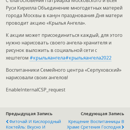
С благословения Патриарха Московского и Всея
Руси Кирилла Объединение многодетных матерей
города Москвы в канун празднования Дня матери
проводит акцию «Крылья Ангела».
К акции может присоединиться каждый, для этого
нужно нарисовать своего ангела-хранителя и
рисунок выложить в социальной сети с
хештегом
#крыльяангела
#крыльяангела2022
Воспитанники Семейного центра «Серпуховский»
нарисовали своих ангелов!
EnableInternalCSP_request
Предыдущая Запись
Следующая Запись
Фиточай И Кислородный
Крещение Воспитанницы В
Коктейль: Вкусно И
Храме Сретения Господня