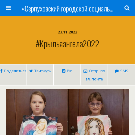
«Серпуховский городской социально-реабилитационный Центр для несовершеннолетних»
23.11.2022
#Крыльяангела2022
Поделиться
Твитнуть
Pin
Отпр. по
SMS
эл. почте