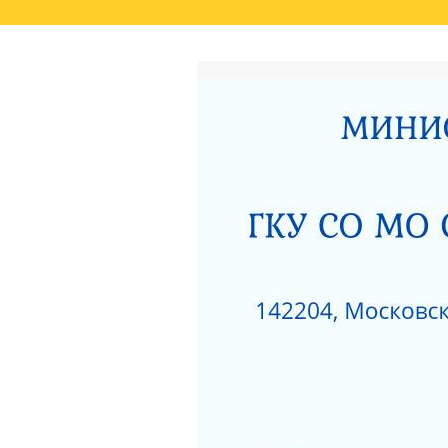
ГЛАВНАЯ
РЕЗУЛЬТАТЫ НЕЗАВИСИМО
СВЕДЕНИЯ О РЕЗУЛЬТАТАХ РАССМОТРЕ
ОКАЗАНИЯ СОЦИАЛЬНЫХ УСЛУГ
РОДИТЕЛЯМ О ПОЗИТИВНОМ МЫШЛЕНИ
АКТ ПРОВЕРКИ СЕРПУХОВСКОЙ ГОРОДСК
ПОЛОЖЕНИЕ О ПОПЕЧИТЕЛЬСКОМ СОВЕТ
НЕСОВЕРШЕННОЛЕТНИХ»
ЗИМНИЕ ЗАБАВЫ
ЧТО НУЖНО ЗНАТЬ
КАК ЗАЩИТИТЬ РЕБЕНКА ОТ ПАДЕНИЯ ИЗ
КАК ЗАЩИТИТЬ РЕБЕНКА ОТ ПАДЕНИЯ ИЗ
НЕЗАВИСИМАЯ ОЦЕНКА КАЧЕСТВА РАБО
РАЗВИТИЯ МОСКОВСКОЙ ОБЛАСТИ ЗА 201
ДОРОЖНАЯ КАРТА «ПО УЛУЧШЕНИЮ ОКАЗ
«СЕРПУХОВСКИЙ ГОРОДСКОЙ СОЦИАЛЬН
НОРМАТИВНЫЕ АКТЫ ГКУСО МО СЦ «СЕ
ПРОТИВОДЕЙСТВИЕ КОРРУПЦИИ
1
ПРИКАЗ ОБ УТВЕРЖДЕНИИ ПЛАНА МЕРОП
ДАВАЙТЕ БЫТЬ ТОЛЕРАНТНЕЕ
ПЕРС