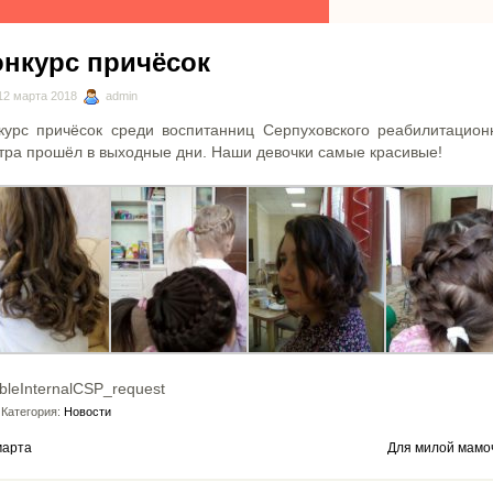
онкурс причёсок
12 марта 2018
admin
курс причёсок среди воспитанниц Серпуховского реабилитацион
тра прошёл в выходные дни. Наши девочки самые красивые!
bleInternalCSP_request
Категория:
Новости
марта
Для милой мамо