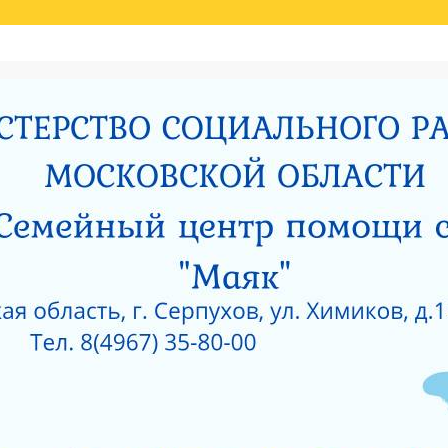
Й ОЦЕНКИ КАЧЕСТВА УСЛУГ
НИЯ МИНИСТЕРСТВОМ СОЦИАЛЬНОГО РАЗВИТИЯ МОСКОВСКОЙ ОБЛАСТИ РЕЗУЛЬ
И
РОДИТЕЛЯМ О ПОЗИТИВНОМ МЫШЛЕНИИ
ОЙ ПРОКУРАТУРЫ
САНИТАРНО — ЭПИДЕМИОЛОГИЧЕСКОЕ ЗАКЛЮЧЕНИЕ
Е ПРИ ГКУСО МО «СЕРПУХОВСКИЙ ГОРОДСКОЙ СОЦИАЛЬНО-РЕАБИЛИТАЦИОН
 О КОРРУПЦИИ
ЛИЦЕНЗИЯ НА ОСУЩЕСТВЛЕНИЕ МЕДИЦИНСКОЙ ДЕЯТЕЛЬ
 ОКНА?
КАК ЗАЩИТИТЬ РЕБЕНКА ОТ ПАДЕНИЯ ИЗ ОКНА?
 ОКНА?
ЧТО НУЖНО ЗНАТЬ О КОРРУПЦИИ?
ТЫ УЧРЕЖДЕНИЙ СОЦИАЛЬНОГО ОБСЛУЖИВАНИЯ, ПОДВЕДОМСТВЕННЫХ МИНИС
5 ГОД
АНИЯ СОЦИАЛЬНЫХ УСЛУГ ПО РЕЗУЛЬТАТАМ НЕЗАВИСИМОЙ ОЦЕНКИ КАЧЕСТВА
О-РЕАБИЛИТАЦИОННЫЙ ЦЕНТР ДЛЯ НЕСОВЕРШЕННОЛЕТНИХ» (2015 ГОД)
РПУХОВСКИЙ»
#6743 (БЕЗ НАЗВАНИЯ)
СОЦИАЛЬНОЕ ОБСЛУЖИВАНИЕ
ПРОТИВОДЕЙСВИЕ КОРРУПЦИИ
РИЯТИЙ В ГКУСО МО «СЕРПУХОВСКИЙ ГСРЦН»
ОБРАТНАЯ СВЯЗЬ
ПОР
ОНАЛЬНЫЙ СОСТАВ
ПЕДАГОГИЧЕСКИЙ СОСТАВ
СЛУЖБЫ УЧРЕЖДЕНИ