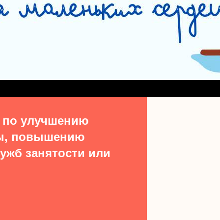
СЛУЖБА СОПРОВОЖДЕНИЯ ЗАМЕЩАЮЩИХ СЕМЕЙ
#15513 (БЕЗ НАЗВ
ДЕНИЯ ВЫПУСКНИКОВ ИЗ ЧИСЛА ДЕТЕЙ-СИРОТ
УЧАСТКОВАЯ СОЦИАЛЬН
ТАКТЫ
 по улучшению
ы, повышению
ужб занятости или