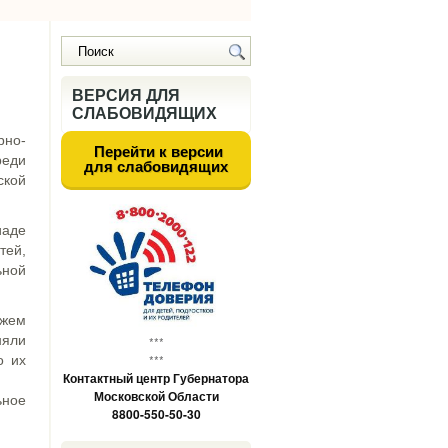
ВЕРСИЯ ДЛЯ
СЛАБОВИДЯЩИХ
рно-
Перейти к версии
реди
для слабовидящих
ской
иаде
тей,
ьной
ожем
няли
***
***
о их
Контактный центр Губернатора
Московской Области
ьное
8800-550-50-30