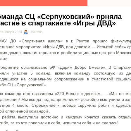
оманда СЦ «Серпуховский» прняла
частие в спартакиате «Игры ДВД»
9 ноября 2024
RSadmin
АУ ДО «Спортивная школа» в г. Реутов прошло физкульту
ртивное мероприятие «Игры ДДВ, под девизом — Испытай себя» с
ских домов, школ интернатов и реабилитационных центров Москов
асти.
оприятие организовано БФ «Дарим Добро Вместе». В Спартак
няли участие 5 команд, включая команду состоящую из де
одящихся на социальном сопровождении в Участковой социал
жбе СЦ «Серпуховский».
а команда под названием «220 Вольт» с девизом — «Мы не м
 движения! Мы всегда под напряжением» достойно выступили и за
етное 4 место. Стремление к победе сдружило ребят и сделал
ой сплоченной командой .
 ребята выступили достойно и каждому хочется сказать отдел
сибо, за то что поверили в себя, испытали себя и не сдались!