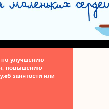
СЛУЖБА СОПРОВОЖДЕНИЯ ЗАМЕЩАЮЩИХ СЕМЕЙ
#15513 (БЕЗ НАЗВ
ДЕНИЯ ВЫПУСКНИКОВ ИЗ ЧИСЛА ДЕТЕЙ-СИРОТ
УЧАСТКОВАЯ СОЦИАЛЬН
ТАКТЫ
 по улучшению
ы, повышению
ужб занятости или