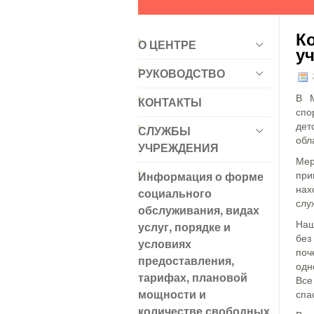
К
О ЦЕНТРЕ
у
РУКОВОДСТВО
2
В М
КОНТАКТЫ
спо
дет
СЛУЖБЫ
обл
УЧРЕЖДЕНИЯ
Мер
Информация о форме
при
нах
социального
слу
обслуживания, видах
услуг, порядке и
Наш
без
условиях
поч
предоставления,
одн
тарифах, плановой
Все
мощности и
спа
количестве свободных