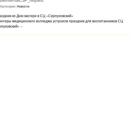
bleInternalCSP_request
Категория:
Новости
аздник ко Дню матери в СЦ «Серпуховский»
нтеры медицинского колледжа устроили праздник для воспитанников СЦ
рпуховский»
»