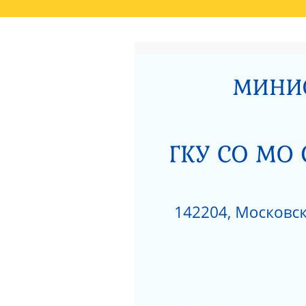
ГЛАВНАЯ
РЕЗУЛЬТАТЫ НЕЗАВИСИМО
СВЕДЕНИЯ О РЕЗУЛЬТАТАХ РАССМОТРЕ
ОКАЗАНИЯ СОЦИАЛЬНЫХ УСЛУГ
РОДИТЕЛЯМ О ПОЗИТИВНОМ МЫШЛЕНИ
АКТ ПРОВЕРКИ СЕРПУХОВСКОЙ ГОРОДСК
ПОЛОЖЕНИЕ О ПОПЕЧИТЕЛЬСКОМ СОВЕТ
НЕСОВЕРШЕННОЛЕТНИХ»
ЗИМНИЕ ЗАБАВЫ
ЧТО НУЖНО ЗНАТЬ
КАК ЗАЩИТИТЬ РЕБЕНКА ОТ ПАДЕНИЯ ИЗ
КАК ЗАЩИТИТЬ РЕБЕНКА ОТ ПАДЕНИЯ ИЗ
НЕЗАВИСИМАЯ ОЦЕНКА КАЧЕСТВА РАБО
РАЗВИТИЯ МОСКОВСКОЙ ОБЛАСТИ ЗА 201
ДОРОЖНАЯ КАРТА «ПО УЛУЧШЕНИЮ ОКАЗ
«СЕРПУХОВСКИЙ ГОРОДСКОЙ СОЦИАЛЬН
НОРМАТИВНЫЕ АКТЫ ГКУСО МО СЦ «СЕ
ПРОТИВОДЕЙСТВИЕ КОРРУПЦИИ
1
ПРИКАЗ ОБ УТВЕРЖДЕНИИ ПЛАНА МЕРОП
ДАВАЙТЕ БЫТЬ ТОЛЕРАНТНЕЕ
ПЕРС