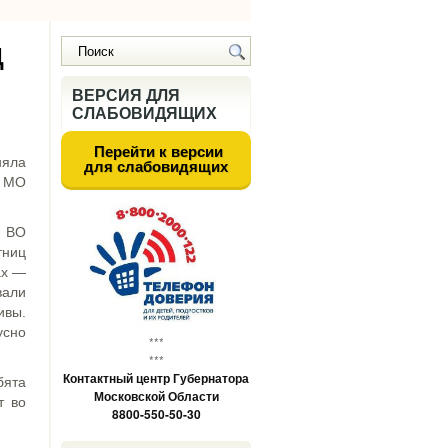
Ц
ВЕРСИЯ ДЛЯ
СЛАБОВИДЯЩИХ
Перейти к версии
няла
для слабовидящих
О МО
У ВО
тниц
ах —
вали
ивы.
усно
***
***
Контактный центр Губернатора
бята
Московской Области
т во
8800-550-50-30