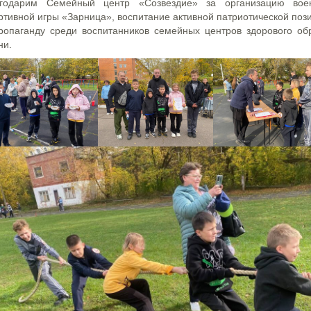
годарим Семейный центр «Созвездие» за организацию вое
ртивной игры «Зарница», воспитание активной патриотической поз
ропаганду среди воспитанников семейных центров здорового об
ни.