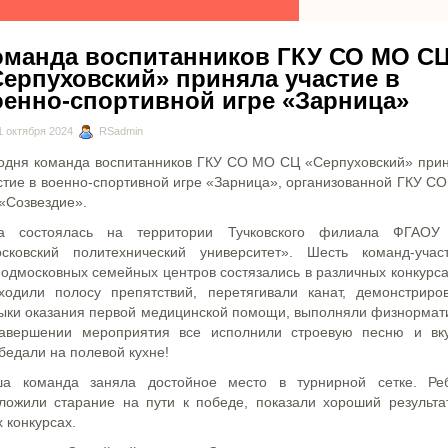
оманда воспитанников ГКУ СО МО С
Серпуховский» приняла участие в
оенно-спортивной игре «Зарница»
 октября 2024
RSadmin
одня команда воспитанников ГКУ СО МО СЦ «Серпуховский» при
стие в военно-спортивной игре «Зарница», организованной ГКУ С
«Созвездие».
а состоялась на территории Тучковского филиала ФГАО
сковский политехнический университет». Шесть команд-учас
подмосковных семейных центров состязались в различных конкурс
ходили полосу препятствий, перетягивали канат, демонстриро
ыки оказания первой медицинской помощи, выполняли физнормат
авершении мероприятия все исполнили строевую песню и вк
бедали на полевой кухне!
а команда заняла достойное место в турнирной сетке. Ре
ложили старание на пути к победе, показали хороший результа
х конкурсах.