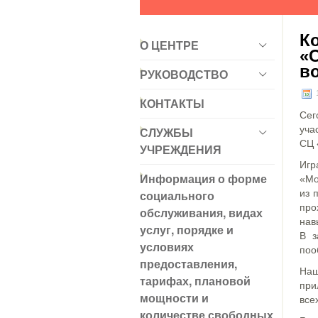
К
О ЦЕНТРЕ
«
в
РУКОВОДСТВО
1
КОНТАКТЫ
Сег
уча
СЛУЖБЫ
СЦ 
УЧРЕЖДЕНИЯ
Игр
Информация о форме
«Мо
социального
из 
про
обслуживания, видах
нав
услуг, порядке и
В з
условиях
поо
предоставления,
Наш
тарифах, плановой
при
мощности и
все
количестве свободных