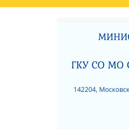
ГЛАВНАЯ
РЕЗУЛЬТАТЫ НЕЗАВИСИМО
СВЕДЕНИЯ О РЕЗУЛЬТАТАХ РАССМОТРЕ
ОКАЗАНИЯ СОЦИАЛЬНЫХ УСЛУГ
РОДИТЕЛЯМ О ПОЗИТИВНОМ МЫШЛЕНИ
АКТ ПРОВЕРКИ СЕРПУХОВСКОЙ ГОРОДСК
ПОЛОЖЕНИЕ О ПОПЕЧИТЕЛЬСКОМ СОВЕТ
НЕСОВЕРШЕННОЛЕТНИХ»
ЗИМНИЕ ЗАБАВЫ
ЧТО НУЖНО ЗНАТЬ
КАК ЗАЩИТИТЬ РЕБЕНКА ОТ ПАДЕНИЯ ИЗ
КАК ЗАЩИТИТЬ РЕБЕНКА ОТ ПАДЕНИЯ ИЗ
НЕЗАВИСИМАЯ ОЦЕНКА КАЧЕСТВА РАБО
РАЗВИТИЯ МОСКОВСКОЙ ОБЛАСТИ ЗА 201
ДОРОЖНАЯ КАРТА «ПО УЛУЧШЕНИЮ ОКАЗ
«СЕРПУХОВСКИЙ ГОРОДСКОЙ СОЦИАЛЬН
НОРМАТИВНЫЕ АКТЫ ГКУСО МО СЦ «СЕ
ПРОТИВОДЕЙСТВИЕ КОРРУПЦИИ
1
ПРИКАЗ ОБ УТВЕРЖДЕНИИ ПЛАНА МЕРОП
ДАВАЙТЕ БЫТЬ ТОЛЕРАНТНЕЕ
ПЕРС