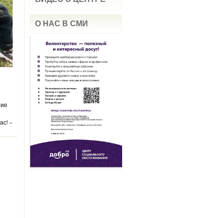
О НАС В СМИ
ние
ас!
»