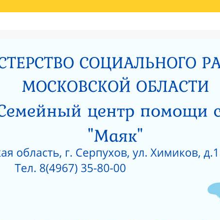
Й ОЦЕНКИ КАЧЕСТВА УСЛУГ
НИЯ МИНИСТЕРСТВОМ СОЦИАЛЬНОГО РАЗВИТИЯ МОСКОВСКОЙ ОБЛАСТИ РЕЗУЛЬ
И
РОДИТЕЛЯМ О ПОЗИТИВНОМ МЫШЛЕНИИ
ОЙ ПРОКУРАТУРЫ
САНИТАРНО — ЭПИДЕМИОЛОГИЧЕСКОЕ ЗАКЛЮЧЕНИЕ
Е ПРИ ГКУСО МО «СЕРПУХОВСКИЙ ГОРОДСКОЙ СОЦИАЛЬНО-РЕАБИЛИТАЦИОН
 О КОРРУПЦИИ
ЛИЦЕНЗИЯ НА ОСУЩЕСТВЛЕНИЕ МЕДИЦИНСКОЙ ДЕЯТЕЛЬ
 ОКНА?
КАК ЗАЩИТИТЬ РЕБЕНКА ОТ ПАДЕНИЯ ИЗ ОКНА?
 ОКНА?
ЧТО НУЖНО ЗНАТЬ О КОРРУПЦИИ?
ТЫ УЧРЕЖДЕНИЙ СОЦИАЛЬНОГО ОБСЛУЖИВАНИЯ, ПОДВЕДОМСТВЕННЫХ МИНИС
5 ГОД
АНИЯ СОЦИАЛЬНЫХ УСЛУГ ПО РЕЗУЛЬТАТАМ НЕЗАВИСИМОЙ ОЦЕНКИ КАЧЕСТВА
О-РЕАБИЛИТАЦИОННЫЙ ЦЕНТР ДЛЯ НЕСОВЕРШЕННОЛЕТНИХ» (2015 ГОД)
РПУХОВСКИЙ»
#6743 (БЕЗ НАЗВАНИЯ)
СОЦИАЛЬНОЕ ОБСЛУЖИВАНИЕ
ПРОТИВОДЕЙСВИЕ КОРРУПЦИИ
РИЯТИЙ В ГКУСО МО «СЕРПУХОВСКИЙ ГСРЦН»
ОБРАТНАЯ СВЯЗЬ
ПОР
ОНАЛЬНЫЙ СОСТАВ
ПЕДАГОГИЧЕСКИЙ СОСТАВ
СЛУЖБЫ УЧРЕЖДЕНИ