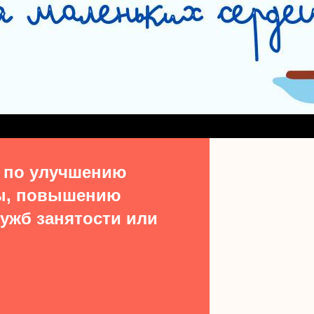
СЛУЖБА СОПРОВОЖДЕНИЯ ЗАМЕЩАЮЩИХ СЕМЕЙ
#15513 (БЕЗ НАЗВ
ДЕНИЯ ВЫПУСКНИКОВ ИЗ ЧИСЛА ДЕТЕЙ-СИРОТ
УЧАСТКОВАЯ СОЦИАЛЬН
ТАКТЫ
 по улучшению
ы, повышению
ужб занятости или