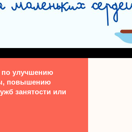
СЛУЖБА СОПРОВОЖДЕНИЯ ЗАМЕЩАЮЩИХ СЕМЕЙ
#15513 (БЕЗ НАЗВ
ДЕНИЯ ВЫПУСКНИКОВ ИЗ ЧИСЛА ДЕТЕЙ-СИРОТ
УЧАСТКОВАЯ СОЦИАЛЬН
ТАКТЫ
 по улучшению
ы, повышению
ужб занятости или