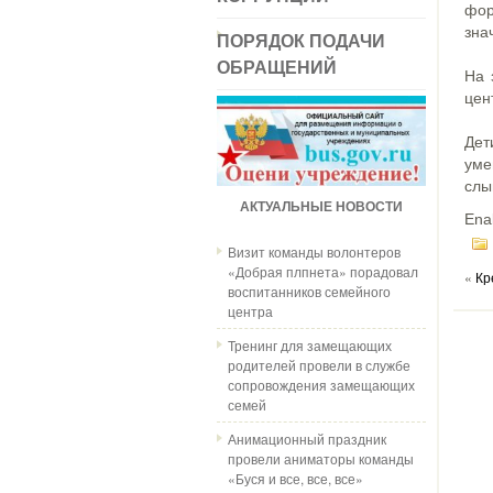
фор
зна
ПОРЯДОК ПОДАЧИ
ОБРАЩЕНИЙ
На 
цен
Дет
уме
слы
АКТУАЛЬНЫЕ НОВОСТИ
Ena
Визит команды волонтеров
«Добрая плпнета» порадовал
«
Кр
воспитанников семейного
центра
Тренинг для замещающих
родителей провели в службе
сопровождения замещающих
семей
Анимационный праздник
провели аниматоры команды
«Буся и все, все, все»