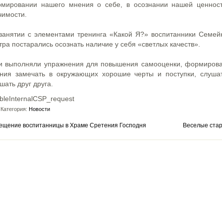
мировании нашего мнения о себе, в осознании нашей ценнос
чимости.
занятии с элементами тренинга «Какой Я?» воспитанники Семей
тра постарались осознать наличие у себя «светлых качеств».
и выполняли упражнения для повышения самооценки, формиров
ния замечать в окружающих хорошие черты и поступки, слуша
шать друг друга.
bleInternalCSP_request
Категория:
Новости
ещение воспитанницы в Храме Сретения Господня
Веселые ста