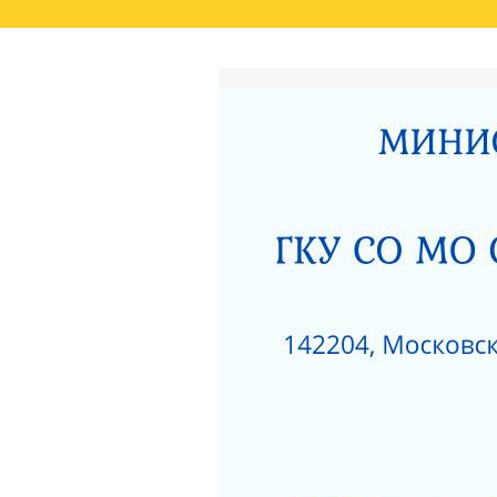
ГЛАВНАЯ
РЕЗУЛЬТАТЫ НЕЗАВИСИМО
СВЕДЕНИЯ О РЕЗУЛЬТАТАХ РАССМОТРЕ
ОКАЗАНИЯ СОЦИАЛЬНЫХ УСЛУГ
РОДИТЕЛЯМ О ПОЗИТИВНОМ МЫШЛЕНИ
АКТ ПРОВЕРКИ СЕРПУХОВСКОЙ ГОРОДСК
ПОЛОЖЕНИЕ О ПОПЕЧИТЕЛЬСКОМ СОВЕТ
НЕСОВЕРШЕННОЛЕТНИХ»
ЗИМНИЕ ЗАБАВЫ
ЧТО НУЖНО ЗНАТЬ
КАК ЗАЩИТИТЬ РЕБЕНКА ОТ ПАДЕНИЯ ИЗ
КАК ЗАЩИТИТЬ РЕБЕНКА ОТ ПАДЕНИЯ ИЗ
НЕЗАВИСИМАЯ ОЦЕНКА КАЧЕСТВА РАБО
РАЗВИТИЯ МОСКОВСКОЙ ОБЛАСТИ ЗА 201
ДОРОЖНАЯ КАРТА «ПО УЛУЧШЕНИЮ ОКАЗ
«СЕРПУХОВСКИЙ ГОРОДСКОЙ СОЦИАЛЬН
НОРМАТИВНЫЕ АКТЫ ГКУСО МО СЦ «СЕ
ПРОТИВОДЕЙСТВИЕ КОРРУПЦИИ
1
ПРИКАЗ ОБ УТВЕРЖДЕНИИ ПЛАНА МЕРОП
ДАВАЙТЕ БЫТЬ ТОЛЕРАНТНЕЕ
ПЕРС