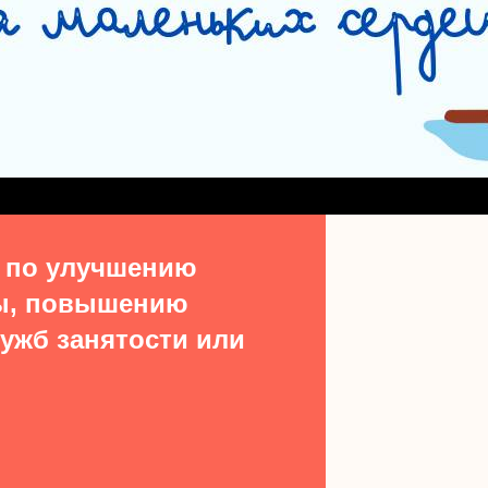
СЛУЖБА СОПРОВОЖДЕНИЯ ЗАМЕЩАЮЩИХ СЕМЕЙ
#15513 (БЕЗ НАЗВ
ДЕНИЯ ВЫПУСКНИКОВ ИЗ ЧИСЛА ДЕТЕЙ-СИРОТ
УЧАСТКОВАЯ СОЦИАЛЬН
ТАКТЫ
 по улучшению
ы, повышению
ужб занятости или