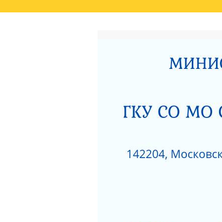
ГЛАВНАЯ
РЕЗУЛЬТАТЫ НЕЗАВИСИМО
СВЕДЕНИЯ О РЕЗУЛЬТАТАХ РАССМОТРЕ
ОКАЗАНИЯ СОЦИАЛЬНЫХ УСЛУГ
РОДИТЕЛЯМ О ПОЗИТИВНОМ МЫШЛЕНИ
АКТ ПРОВЕРКИ СЕРПУХОВСКОЙ ГОРОДСК
ПОЛОЖЕНИЕ О ПОПЕЧИТЕЛЬСКОМ СОВЕТ
НЕСОВЕРШЕННОЛЕТНИХ»
ЗИМНИЕ ЗАБАВЫ
ЧТО НУЖНО ЗНАТЬ
КАК ЗАЩИТИТЬ РЕБЕНКА ОТ ПАДЕНИЯ ИЗ
КАК ЗАЩИТИТЬ РЕБЕНКА ОТ ПАДЕНИЯ ИЗ
НЕЗАВИСИМАЯ ОЦЕНКА КАЧЕСТВА РАБО
РАЗВИТИЯ МОСКОВСКОЙ ОБЛАСТИ ЗА 201
ДОРОЖНАЯ КАРТА «ПО УЛУЧШЕНИЮ ОКАЗ
«СЕРПУХОВСКИЙ ГОРОДСКОЙ СОЦИАЛЬН
НОРМАТИВНЫЕ АКТЫ ГКУСО МО СЦ «СЕ
ПРОТИВОДЕЙСТВИЕ КОРРУПЦИИ
1
ПРИКАЗ ОБ УТВЕРЖДЕНИИ ПЛАНА МЕРОП
ДАВАЙТЕ БЫТЬ ТОЛЕРАНТНЕЕ
ПЕРС