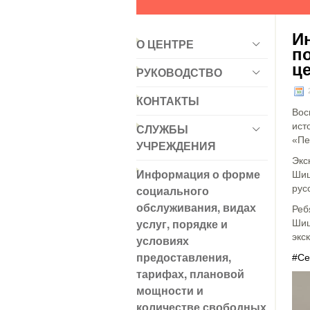
И
О ЦЕНТРЕ
п
ц
РУКОВОДСТВО
2
КОНТАКТЫ
Вос
ист
СЛУЖБЫ
«Пе
УЧРЕЖДЕНИЯ
Экс
Информация о форме
Шиш
социального
рус
обслуживания, видах
Реб
услуг, порядке и
Шиш
экс
условиях
предоставления,
#Се
тарифах, плановой
мощности и
количестве свободных