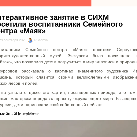
нтерактивное занятие в СИХМ
осетили воспитанники Семейного
ентра «Маяк»
9 сентября 2025
RSadmin
питанники Семейного центра «Маяк» посетили Серпухов
орико-художественный музей. Экскурсия была посвящена 
йзаж», что позволило детям погрузиться в мир живописи и природы
курсовод рассказала о картинах знаменитого художника И
кина, который славится своими великолепными изображен
ских лесов и полей.
ята узнали о цикле его картин, посвященных природе, и о том,
кин мастерски передавал красоту окружающего мира. В заверш
курсии, дети нарисовали свой собственный пейзаж.
мейныйЦентрМаяк