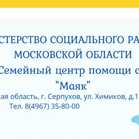
Й ОЦЕНКИ КАЧЕСТВА УСЛУГ
НИЯ МИНИСТЕРСТВОМ СОЦИАЛЬНОГО РАЗВИТИЯ МОСКОВСКОЙ ОБЛАСТИ РЕЗУЛЬ
И
РОДИТЕЛЯМ О ПОЗИТИВНОМ МЫШЛЕНИИ
ОЙ ПРОКУРАТУРЫ
САНИТАРНО — ЭПИДЕМИОЛОГИЧЕСКОЕ ЗАКЛЮЧЕНИЕ
Е ПРИ ГКУСО МО «СЕРПУХОВСКИЙ ГОРОДСКОЙ СОЦИАЛЬНО-РЕАБИЛИТАЦИОН
 О КОРРУПЦИИ
ЛИЦЕНЗИЯ НА ОСУЩЕСТВЛЕНИЕ МЕДИЦИНСКОЙ ДЕЯТЕЛЬ
 ОКНА?
КАК ЗАЩИТИТЬ РЕБЕНКА ОТ ПАДЕНИЯ ИЗ ОКНА?
 ОКНА?
ЧТО НУЖНО ЗНАТЬ О КОРРУПЦИИ?
ТЫ УЧРЕЖДЕНИЙ СОЦИАЛЬНОГО ОБСЛУЖИВАНИЯ, ПОДВЕДОМСТВЕННЫХ МИНИС
5 ГОД
АНИЯ СОЦИАЛЬНЫХ УСЛУГ ПО РЕЗУЛЬТАТАМ НЕЗАВИСИМОЙ ОЦЕНКИ КАЧЕСТВА
О-РЕАБИЛИТАЦИОННЫЙ ЦЕНТР ДЛЯ НЕСОВЕРШЕННОЛЕТНИХ» (2015 ГОД)
РПУХОВСКИЙ»
#6743 (БЕЗ НАЗВАНИЯ)
СОЦИАЛЬНОЕ ОБСЛУЖИВАНИЕ
ПРОТИВОДЕЙСВИЕ КОРРУПЦИИ
РИЯТИЙ В ГКУСО МО «СЕРПУХОВСКИЙ ГСРЦН»
ОБРАТНАЯ СВЯЗЬ
ПОР
ОНАЛЬНЫЙ СОСТАВ
ПЕДАГОГИЧЕСКИЙ СОСТАВ
СЛУЖБЫ УЧРЕЖДЕНИ