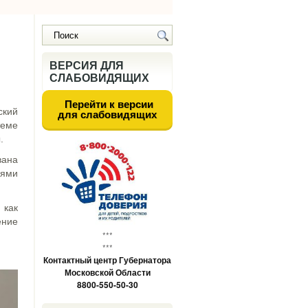
ВЕРСИЯ ДЛЯ
СЛАБОВИДЯЩИХ
Перейти к версии
ский
для слабовидящих
теме
.
вана
иями
 как
ение
***
***
Контактный центр Губернатора
Московской Области
8800-550-50-30