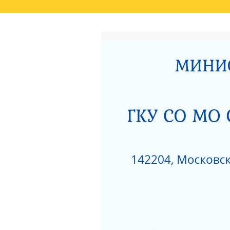
ГЛАВНАЯ
РЕЗУЛЬТАТЫ НЕЗАВИСИМО
СВЕДЕНИЯ О РЕЗУЛЬТАТАХ РАССМОТРЕ
ОКАЗАНИЯ СОЦИАЛЬНЫХ УСЛУГ
РОДИТЕЛЯМ О ПОЗИТИВНОМ МЫШЛЕНИ
АКТ ПРОВЕРКИ СЕРПУХОВСКОЙ ГОРОДСК
ПОЛОЖЕНИЕ О ПОПЕЧИТЕЛЬСКОМ СОВЕТ
НЕСОВЕРШЕННОЛЕТНИХ»
ЗИМНИЕ ЗАБАВЫ
ЧТО НУЖНО ЗНАТЬ
КАК ЗАЩИТИТЬ РЕБЕНКА ОТ ПАДЕНИЯ ИЗ
КАК ЗАЩИТИТЬ РЕБЕНКА ОТ ПАДЕНИЯ ИЗ
НЕЗАВИСИМАЯ ОЦЕНКА КАЧЕСТВА РАБО
РАЗВИТИЯ МОСКОВСКОЙ ОБЛАСТИ ЗА 201
ДОРОЖНАЯ КАРТА «ПО УЛУЧШЕНИЮ ОКАЗ
«СЕРПУХОВСКИЙ ГОРОДСКОЙ СОЦИАЛЬН
НОРМАТИВНЫЕ АКТЫ ГКУСО МО СЦ «СЕ
ПРОТИВОДЕЙСТВИЕ КОРРУПЦИИ
1
ПРИКАЗ ОБ УТВЕРЖДЕНИИ ПЛАНА МЕРОП
ДАВАЙТЕ БЫТЬ ТОЛЕРАНТНЕЕ
ПЕРС