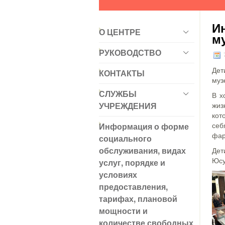
И
О ЦЕНТРЕ
м
РУКОВОДСТВО
7
Дет
КОНТАКТЫ
муз
СЛУЖБЫ
В х
УЧРЕЖДЕНИЯ
жиз
кот
Информация о форме
себ
фар
социального
обслуживания, видах
Дет
услуг, порядке и
Юсу
условиях
предоставления,
тарифах, плановой
мощности и
количестве свободных