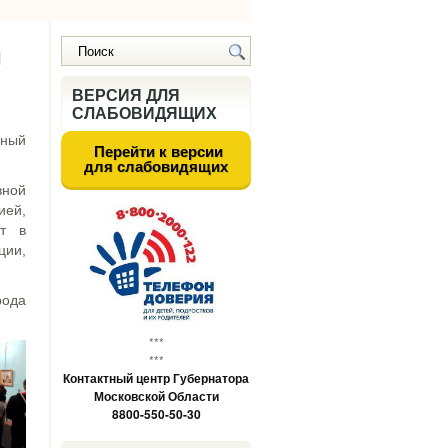
й
ВЕРСИЯ ДЛЯ
СЛАБОВИДЯЩИХ
чный
Перейти к версии
для слабовидящих
вной
ией,
ет в
ции,
рода
***
***
Контактный центр Губернатора
Московской Области
8800-550-50-30