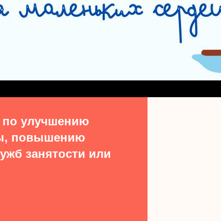
СЛУЖБА СОПРОВОЖДЕНИЯ ЗАМЕЩАЮЩИХ СЕМЕЙ
#15513 (БЕЗ НАЗВ
ДЕНИЯ ВЫПУСКНИКОВ ИЗ ЧИСЛА ДЕТЕЙ-СИРОТ
УЧАСТКОВАЯ СОЦИАЛЬН
ТАКТЫ
 по улучшению
ы, повышению
ужб занятости или