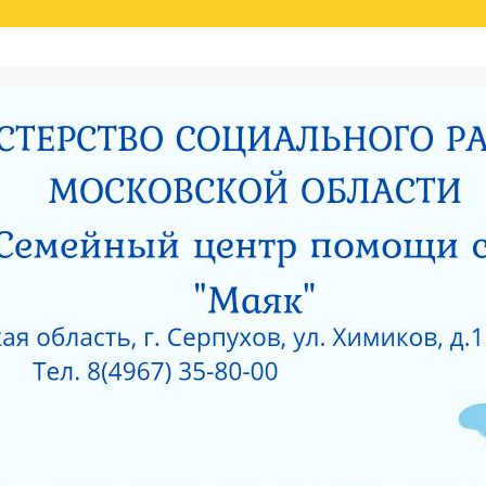
Й ОЦЕНКИ КАЧЕСТВА УСЛУГ
НИЯ МИНИСТЕРСТВОМ СОЦИАЛЬНОГО РАЗВИТИЯ МОСКОВСКОЙ ОБЛАСТИ РЕЗУЛЬ
И
РОДИТЕЛЯМ О ПОЗИТИВНОМ МЫШЛЕНИИ
ОЙ ПРОКУРАТУРЫ
САНИТАРНО — ЭПИДЕМИОЛОГИЧЕСКОЕ ЗАКЛЮЧЕНИЕ
Е ПРИ ГКУСО МО «СЕРПУХОВСКИЙ ГОРОДСКОЙ СОЦИАЛЬНО-РЕАБИЛИТАЦИОН
 О КОРРУПЦИИ
ЛИЦЕНЗИЯ НА ОСУЩЕСТВЛЕНИЕ МЕДИЦИНСКОЙ ДЕЯТЕЛЬ
 ОКНА?
КАК ЗАЩИТИТЬ РЕБЕНКА ОТ ПАДЕНИЯ ИЗ ОКНА?
 ОКНА?
ЧТО НУЖНО ЗНАТЬ О КОРРУПЦИИ?
ТЫ УЧРЕЖДЕНИЙ СОЦИАЛЬНОГО ОБСЛУЖИВАНИЯ, ПОДВЕДОМСТВЕННЫХ МИНИС
5 ГОД
АНИЯ СОЦИАЛЬНЫХ УСЛУГ ПО РЕЗУЛЬТАТАМ НЕЗАВИСИМОЙ ОЦЕНКИ КАЧЕСТВА
О-РЕАБИЛИТАЦИОННЫЙ ЦЕНТР ДЛЯ НЕСОВЕРШЕННОЛЕТНИХ» (2015 ГОД)
РПУХОВСКИЙ»
#6743 (БЕЗ НАЗВАНИЯ)
СОЦИАЛЬНОЕ ОБСЛУЖИВАНИЕ
ПРОТИВОДЕЙСВИЕ КОРРУПЦИИ
РИЯТИЙ В ГКУСО МО «СЕРПУХОВСКИЙ ГСРЦН»
ОБРАТНАЯ СВЯЗЬ
ПОР
ОНАЛЬНЫЙ СОСТАВ
ПЕДАГОГИЧЕСКИЙ СОСТАВ
СЛУЖБЫ УЧРЕЖДЕНИ