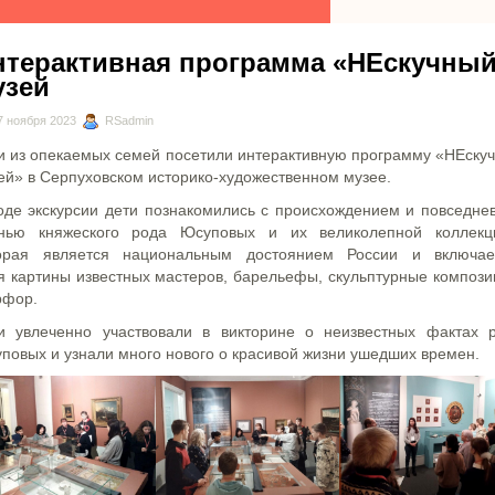
нтерактивная программа «НЕскучны
узей
 ноября 2023
RSadmin
и из опекаемых семей посетили интерактивную программу «НЕску
ей» в Серпуховском историко-художественном музее.
оде экскурсии дети познакомились с происхождением и повседне
нью княжеского рода Юсуповых и их великолепной коллекц
орая является национальным достоянием России и включа
я картины известных мастеров, барельефы, скульптурные компози
фор.
и увлеченно участвовали в викторине о неизвестных фактах 
повых и узнали много нового о красивой жизни ушедших времен.