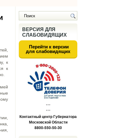
и
ВЕРСИЯ ДЛЯ
СЛАБОВИДЯЩИХ
Перейти к версии
тей,
для слабовидящих
нием
у, к
ся к
но.
емей
ные
ному
***
***
Контактный центр Губернатора
ии,
Московской Области
нка,
8800-550-50-30
ния,