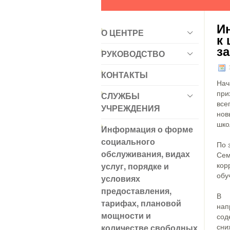
И
О ЦЕНТРЕ
к
з
РУКОВОДСТВО
1
КОНТАКТЫ
Нач
при
СЛУЖБЫ
все
УЧРЕЖДЕНИЯ
нов
шко
Информация о форме
социального
По 
обслуживания, видах
Се
услуг, порядке и
кор
обу
условиях
предоставления,
В 
тарифах, плановой
нап
мощности и
сод
количестве свободных
сни