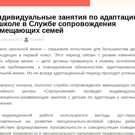
ндивидуальные занятия по адаптаци
 школе в Службе сопровождения
амещающих семей
 декабря 2023
RSadmin
ало школьной жизни – серьезное испытание для большинства де
ходящих в первый класс. Этот период связан с резким измене
го образа жизни — дети должны привыкнуть к новому коллектив
ым требованиям, к повседневным обязанностям, адаптировать
льной жизни. Но не всегда адаптационный период проходит успеш
запросу опекуна, психолог службы сопровождения замещающих с
мейного центра «Серпуховский» проводит индивидуаль
рекционно-развивающие занятия с детьми по адаптации к школь
чению.
коррекционной работе используются методы арт-терап
равленные на развитие эмоционально-волевой сферы ребе
ействие формированию произвольности и саморегуляции поведе
жения тревожности и эмоционального напряжения первоклассника.