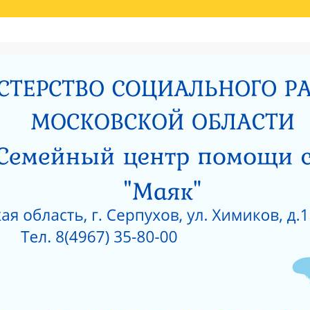
Й ОЦЕНКИ КАЧЕСТВА УСЛУГ
НИЯ МИНИСТЕРСТВОМ СОЦИАЛЬНОГО РАЗВИТИЯ МОСКОВСКОЙ ОБЛАСТИ РЕЗУЛЬ
И
РОДИТЕЛЯМ О ПОЗИТИВНОМ МЫШЛЕНИИ
ОЙ ПРОКУРАТУРЫ
САНИТАРНО — ЭПИДЕМИОЛОГИЧЕСКОЕ ЗАКЛЮЧЕНИЕ
Е ПРИ ГКУСО МО «СЕРПУХОВСКИЙ ГОРОДСКОЙ СОЦИАЛЬНО-РЕАБИЛИТАЦИОН
 О КОРРУПЦИИ
ЛИЦЕНЗИЯ НА ОСУЩЕСТВЛЕНИЕ МЕДИЦИНСКОЙ ДЕЯТЕЛЬ
 ОКНА?
КАК ЗАЩИТИТЬ РЕБЕНКА ОТ ПАДЕНИЯ ИЗ ОКНА?
 ОКНА?
ЧТО НУЖНО ЗНАТЬ О КОРРУПЦИИ?
ТЫ УЧРЕЖДЕНИЙ СОЦИАЛЬНОГО ОБСЛУЖИВАНИЯ, ПОДВЕДОМСТВЕННЫХ МИНИС
5 ГОД
АНИЯ СОЦИАЛЬНЫХ УСЛУГ ПО РЕЗУЛЬТАТАМ НЕЗАВИСИМОЙ ОЦЕНКИ КАЧЕСТВА
О-РЕАБИЛИТАЦИОННЫЙ ЦЕНТР ДЛЯ НЕСОВЕРШЕННОЛЕТНИХ» (2015 ГОД)
РПУХОВСКИЙ»
#6743 (БЕЗ НАЗВАНИЯ)
СОЦИАЛЬНОЕ ОБСЛУЖИВАНИЕ
ПРОТИВОДЕЙСВИЕ КОРРУПЦИИ
РИЯТИЙ В ГКУСО МО «СЕРПУХОВСКИЙ ГСРЦН»
ОБРАТНАЯ СВЯЗЬ
ПОР
ОНАЛЬНЫЙ СОСТАВ
ПЕДАГОГИЧЕСКИЙ СОСТАВ
СЛУЖБЫ УЧРЕЖДЕНИ