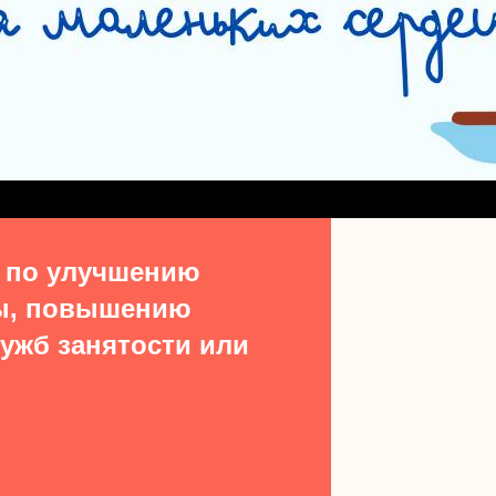
СЛУЖБА СОПРОВОЖДЕНИЯ ЗАМЕЩАЮЩИХ СЕМЕЙ
#15513 (БЕЗ НАЗВ
ДЕНИЯ ВЫПУСКНИКОВ ИЗ ЧИСЛА ДЕТЕЙ-СИРОТ
УЧАСТКОВАЯ СОЦИАЛЬН
ТАКТЫ
 по улучшению
ы, повышению
ужб занятости или