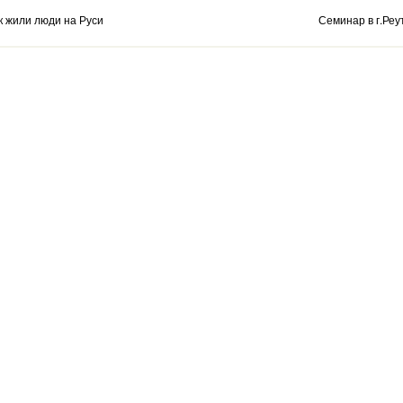
к жили люди на Руси
Семинар в г.Реу