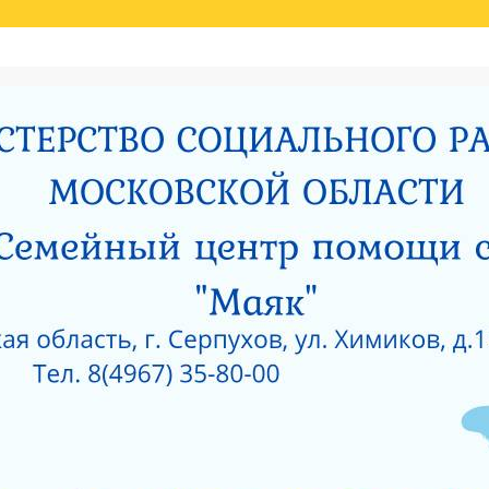
Й ОЦЕНКИ КАЧЕСТВА УСЛУГ
НИЯ МИНИСТЕРСТВОМ СОЦИАЛЬНОГО РАЗВИТИЯ МОСКОВСКОЙ ОБЛАСТИ РЕЗУЛЬ
И
РОДИТЕЛЯМ О ПОЗИТИВНОМ МЫШЛЕНИИ
ОЙ ПРОКУРАТУРЫ
САНИТАРНО — ЭПИДЕМИОЛОГИЧЕСКОЕ ЗАКЛЮЧЕНИЕ
Е ПРИ ГКУСО МО «СЕРПУХОВСКИЙ ГОРОДСКОЙ СОЦИАЛЬНО-РЕАБИЛИТАЦИОН
 О КОРРУПЦИИ
ЛИЦЕНЗИЯ НА ОСУЩЕСТВЛЕНИЕ МЕДИЦИНСКОЙ ДЕЯТЕЛЬ
 ОКНА?
КАК ЗАЩИТИТЬ РЕБЕНКА ОТ ПАДЕНИЯ ИЗ ОКНА?
 ОКНА?
ЧТО НУЖНО ЗНАТЬ О КОРРУПЦИИ?
ТЫ УЧРЕЖДЕНИЙ СОЦИАЛЬНОГО ОБСЛУЖИВАНИЯ, ПОДВЕДОМСТВЕННЫХ МИНИС
5 ГОД
АНИЯ СОЦИАЛЬНЫХ УСЛУГ ПО РЕЗУЛЬТАТАМ НЕЗАВИСИМОЙ ОЦЕНКИ КАЧЕСТВА
О-РЕАБИЛИТАЦИОННЫЙ ЦЕНТР ДЛЯ НЕСОВЕРШЕННОЛЕТНИХ» (2015 ГОД)
РПУХОВСКИЙ»
#6743 (БЕЗ НАЗВАНИЯ)
СОЦИАЛЬНОЕ ОБСЛУЖИВАНИЕ
ПРОТИВОДЕЙСВИЕ КОРРУПЦИИ
РИЯТИЙ В ГКУСО МО «СЕРПУХОВСКИЙ ГСРЦН»
ОБРАТНАЯ СВЯЗЬ
ПОР
ОНАЛЬНЫЙ СОСТАВ
ПЕДАГОГИЧЕСКИЙ СОСТАВ
СЛУЖБЫ УЧРЕЖДЕНИ