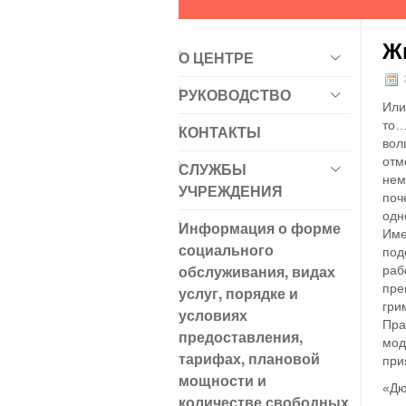
Ж
О ЦЕНТРЕ
2
РУКОВОДСТВО
Или
то…
КОНТАКТЫ
вол
отм
СЛУЖБЫ
нем
УЧРЕЖДЕНИЯ
поч
одн
Информация о форме
Име
социального
под
обслуживания, видах
раб
пре
услуг, порядке и
гри
условиях
Пра
предоставления,
мод
тарифах, плановой
при
мощности и
«Дю
количестве свободных