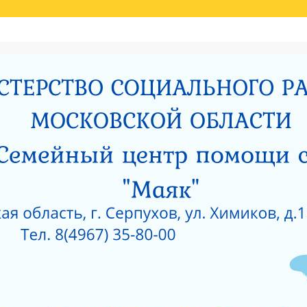
Й ОЦЕНКИ КАЧЕСТВА УСЛУГ
НИЯ МИНИСТЕРСТВОМ СОЦИАЛЬНОГО РАЗВИТИЯ МОСКОВСКОЙ ОБЛАСТИ РЕЗУЛЬ
И
РОДИТЕЛЯМ О ПОЗИТИВНОМ МЫШЛЕНИИ
ОЙ ПРОКУРАТУРЫ
САНИТАРНО — ЭПИДЕМИОЛОГИЧЕСКОЕ ЗАКЛЮЧЕНИЕ
Е ПРИ ГКУСО МО «СЕРПУХОВСКИЙ ГОРОДСКОЙ СОЦИАЛЬНО-РЕАБИЛИТАЦИОН
 О КОРРУПЦИИ
ЛИЦЕНЗИЯ НА ОСУЩЕСТВЛЕНИЕ МЕДИЦИНСКОЙ ДЕЯТЕЛЬ
 ОКНА?
КАК ЗАЩИТИТЬ РЕБЕНКА ОТ ПАДЕНИЯ ИЗ ОКНА?
 ОКНА?
ЧТО НУЖНО ЗНАТЬ О КОРРУПЦИИ?
ТЫ УЧРЕЖДЕНИЙ СОЦИАЛЬНОГО ОБСЛУЖИВАНИЯ, ПОДВЕДОМСТВЕННЫХ МИНИС
5 ГОД
АНИЯ СОЦИАЛЬНЫХ УСЛУГ ПО РЕЗУЛЬТАТАМ НЕЗАВИСИМОЙ ОЦЕНКИ КАЧЕСТВА
О-РЕАБИЛИТАЦИОННЫЙ ЦЕНТР ДЛЯ НЕСОВЕРШЕННОЛЕТНИХ» (2015 ГОД)
РПУХОВСКИЙ»
#6743 (БЕЗ НАЗВАНИЯ)
СОЦИАЛЬНОЕ ОБСЛУЖИВАНИЕ
ПРОТИВОДЕЙСВИЕ КОРРУПЦИИ
РИЯТИЙ В ГКУСО МО «СЕРПУХОВСКИЙ ГСРЦН»
ОБРАТНАЯ СВЯЗЬ
ПОР
ОНАЛЬНЫЙ СОСТАВ
ПЕДАГОГИЧЕСКИЙ СОСТАВ
СЛУЖБЫ УЧРЕЖДЕНИ