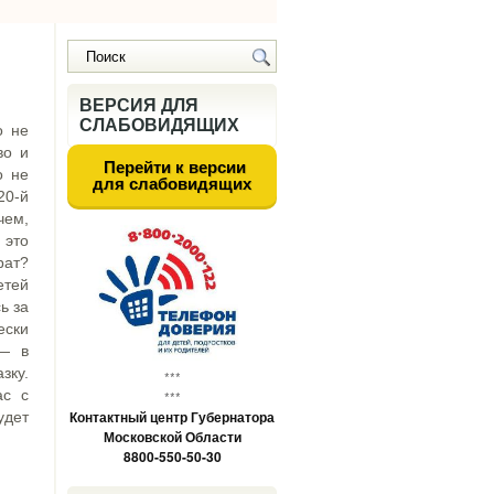
ВЕРСИЯ ДЛЯ
СЛАБОВИДЯЩИХ
о не
во и
Перейти к версии
о не
для слабовидящих
20-й
чем,
 это
рат?
етей
ь за
ески
 — в
зку.
***
ас с
***
Контактный центр Губернатора
удет
Московской Области
8800-550-50-30