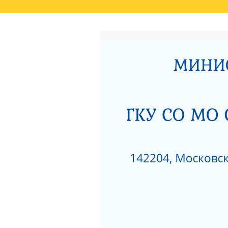
ГЛАВНАЯ
РЕЗУЛЬТАТЫ НЕЗАВИСИМО
СВЕДЕНИЯ О РЕЗУЛЬТАТАХ РАССМОТРЕ
ОКАЗАНИЯ СОЦИАЛЬНЫХ УСЛУГ
РОДИТЕЛЯМ О ПОЗИТИВНОМ МЫШЛЕНИ
АКТ ПРОВЕРКИ СЕРПУХОВСКОЙ ГОРОДСК
ПОЛОЖЕНИЕ О ПОПЕЧИТЕЛЬСКОМ СОВЕТ
НЕСОВЕРШЕННОЛЕТНИХ»
ЗИМНИЕ ЗАБАВЫ
ЧТО НУЖНО ЗНАТЬ
КАК ЗАЩИТИТЬ РЕБЕНКА ОТ ПАДЕНИЯ ИЗ
КАК ЗАЩИТИТЬ РЕБЕНКА ОТ ПАДЕНИЯ ИЗ
НЕЗАВИСИМАЯ ОЦЕНКА КАЧЕСТВА РАБО
РАЗВИТИЯ МОСКОВСКОЙ ОБЛАСТИ ЗА 201
ДОРОЖНАЯ КАРТА «ПО УЛУЧШЕНИЮ ОКАЗ
«СЕРПУХОВСКИЙ ГОРОДСКОЙ СОЦИАЛЬН
НОРМАТИВНЫЕ АКТЫ ГКУСО МО СЦ «СЕ
ПРОТИВОДЕЙСТВИЕ КОРРУПЦИИ
1
ПРИКАЗ ОБ УТВЕРЖДЕНИИ ПЛАНА МЕРОП
ДАВАЙТЕ БЫТЬ ТОЛЕРАНТНЕЕ
ПЕРС