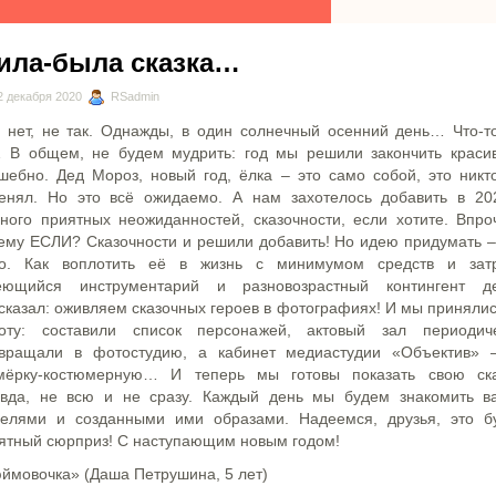
ила-была сказка…
 декабря 2020
RSadmin
 нет, не так. Однажды, в один солнечный осенний день… Что-т
 В общем, не будем мудрить: год мы решили закончить краси
шебно. Дед Мороз, новый год, ёлка – это само собой, это никт
енял. Но это всё ожидаемо. А нам захотелось добавить в 20
ного приятных неожиданностей, сказочности, если хотите. Впро
ему ЕСЛИ? Сказочности и решили добавить! Но идею придумать –
о. Как воплотить её в жизнь с минимумом средств и зат
ющийся инструментарий и разновозрастный контингент д
сказал: оживляем сказочных героев в фотографиях! И мы принялис
оту: составили список персонажей, актовый зал периодич
вращали в фотостудию, а кабинет медиастудии «Объектив»
мёрку-костюмерную… И теперь мы готовы показать свою ска
вда, не всю и не сразу. Каждый день мы будем знакомить в
елями и созданными ими образами. Надеемся, друзья, это б
ятный сюрприз! С наступающим новым годом!
ймовочка» (Даша Петрушина, 5 лет)