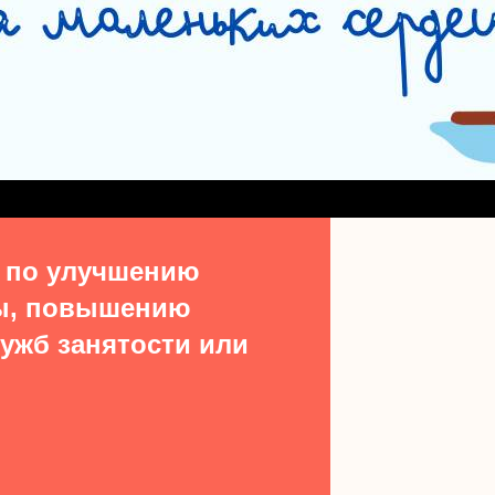
СЛУЖБА СОПРОВОЖДЕНИЯ ЗАМЕЩАЮЩИХ СЕМЕЙ
#15513 (БЕЗ НАЗВ
ДЕНИЯ ВЫПУСКНИКОВ ИЗ ЧИСЛА ДЕТЕЙ-СИРОТ
УЧАСТКОВАЯ СОЦИАЛЬН
ТАКТЫ
 по улучшению
ы, повышению
ужб занятости или