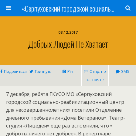
«Серпуховский городской социально-реабилитационный Центр для несовершеннолетних»
08.12.2017
Добрых Людей Не Хватает
Поделиться
Твитнуть
Pin
Отпр. по
SMS
эл. почте
7 декабря, ребята ГКУСО МО «Серпуховский
городской со­ци­аль­но-ре­аби­лита­ци­он­ный центр
для не­совер­шенно­лет­них» посетили Отделение
дневного пребывания «Дома Ветеранов». Театр-
студия «Лицедеи» ещё раз вспомнили, что »
доброты ничего нет добрее». В репертуаре