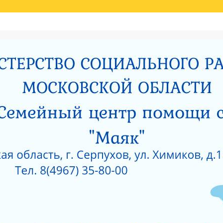
Й ОЦЕНКИ КАЧЕСТВА УСЛУГ
НИЯ МИНИСТЕРСТВОМ СОЦИАЛЬНОГО РАЗВИТИЯ МОСКОВСКОЙ ОБЛАСТИ РЕЗУЛЬ
И
РОДИТЕЛЯМ О ПОЗИТИВНОМ МЫШЛЕНИИ
ОЙ ПРОКУРАТУРЫ
САНИТАРНО — ЭПИДЕМИОЛОГИЧЕСКОЕ ЗАКЛЮЧЕНИЕ
Е ПРИ ГКУСО МО «СЕРПУХОВСКИЙ ГОРОДСКОЙ СОЦИАЛЬНО-РЕАБИЛИТАЦИОН
 О КОРРУПЦИИ
ЛИЦЕНЗИЯ НА ОСУЩЕСТВЛЕНИЕ МЕДИЦИНСКОЙ ДЕЯТЕЛЬ
 ОКНА?
КАК ЗАЩИТИТЬ РЕБЕНКА ОТ ПАДЕНИЯ ИЗ ОКНА?
 ОКНА?
ЧТО НУЖНО ЗНАТЬ О КОРРУПЦИИ?
ТЫ УЧРЕЖДЕНИЙ СОЦИАЛЬНОГО ОБСЛУЖИВАНИЯ, ПОДВЕДОМСТВЕННЫХ МИНИС
5 ГОД
АНИЯ СОЦИАЛЬНЫХ УСЛУГ ПО РЕЗУЛЬТАТАМ НЕЗАВИСИМОЙ ОЦЕНКИ КАЧЕСТВА
О-РЕАБИЛИТАЦИОННЫЙ ЦЕНТР ДЛЯ НЕСОВЕРШЕННОЛЕТНИХ» (2015 ГОД)
РПУХОВСКИЙ»
#6743 (БЕЗ НАЗВАНИЯ)
СОЦИАЛЬНОЕ ОБСЛУЖИВАНИЕ
ПРОТИВОДЕЙСВИЕ КОРРУПЦИИ
РИЯТИЙ В ГКУСО МО «СЕРПУХОВСКИЙ ГСРЦН»
ОБРАТНАЯ СВЯЗЬ
ПОР
ОНАЛЬНЫЙ СОСТАВ
ПЕДАГОГИЧЕСКИЙ СОСТАВ
СЛУЖБЫ УЧРЕЖДЕНИ