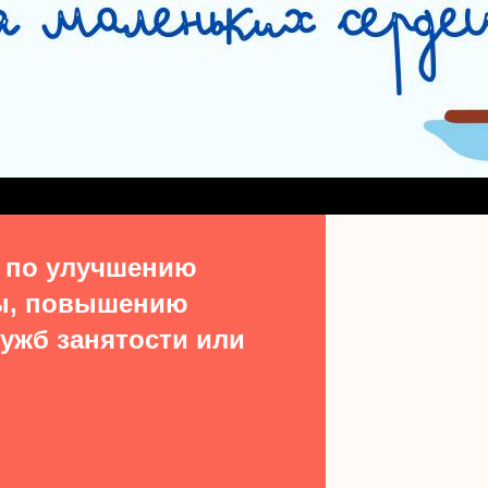
СЛУЖБА СОПРОВОЖДЕНИЯ ЗАМЕЩАЮЩИХ СЕМЕЙ
#15513 (БЕЗ НАЗВ
ДЕНИЯ ВЫПУСКНИКОВ ИЗ ЧИСЛА ДЕТЕЙ-СИРОТ
УЧАСТКОВАЯ СОЦИАЛЬН
ТАКТЫ
 по улучшению
ы, повышению
ужб занятости или