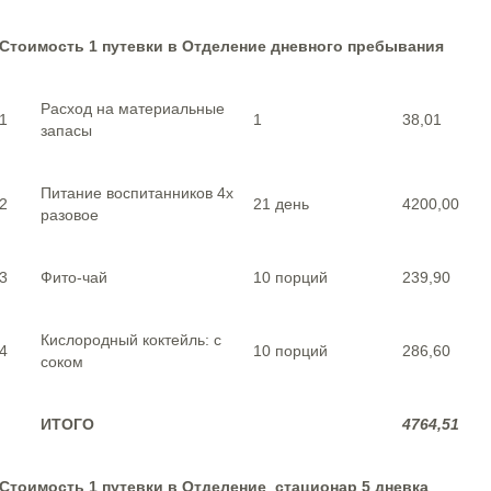
Стоимость 1 путевки в Отделение дневного пребывания
Расход на материальные
1
1
38,01
запасы
Питание воспитанников 4х
2
21 день
4200,00
разовое
3
Фито-чай
10 порций
239,90
Кислородный коктейль: с
4
10 порций
286,60
соком
ИТОГО
4764,51
Стоимость 1 путевки в Отделение стационар 5 дневка