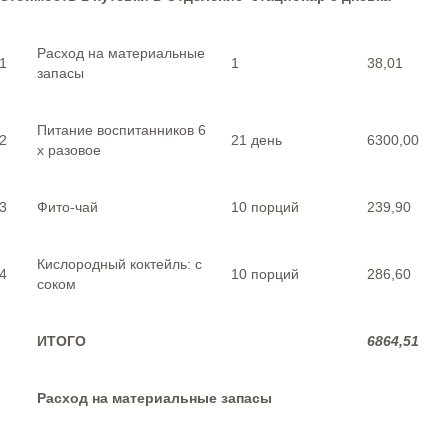
Расход на материальные
1
1
38,01
запасы
Питание воспитанников 6
2
21 день
6300,00
х разовое
3
Фито-чай
10 порций
239,90
Кислородный коктейль: с
4
10 порций
286,60
соком
ИТОГО
6864,51
Расход на материальные запасы