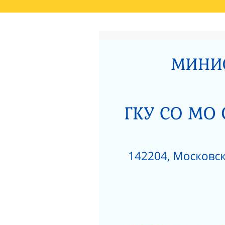
ГЛАВНАЯ
РЕЗУЛЬТАТЫ НЕЗАВИСИМО
СВЕДЕНИЯ О РЕЗУЛЬТАТАХ РАССМОТРЕ
ОКАЗАНИЯ СОЦИАЛЬНЫХ УСЛУГ
РОДИТЕЛЯМ О ПОЗИТИВНОМ МЫШЛЕНИ
АКТ ПРОВЕРКИ СЕРПУХОВСКОЙ ГОРОДСК
ПОЛОЖЕНИЕ О ПОПЕЧИТЕЛЬСКОМ СОВЕТ
НЕСОВЕРШЕННОЛЕТНИХ»
ЗИМНИЕ ЗАБАВЫ
ЧТО НУЖНО ЗНАТЬ
КАК ЗАЩИТИТЬ РЕБЕНКА ОТ ПАДЕНИЯ ИЗ
КАК ЗАЩИТИТЬ РЕБЕНКА ОТ ПАДЕНИЯ ИЗ
НЕЗАВИСИМАЯ ОЦЕНКА КАЧЕСТВА РАБО
РАЗВИТИЯ МОСКОВСКОЙ ОБЛАСТИ ЗА 201
ДОРОЖНАЯ КАРТА «ПО УЛУЧШЕНИЮ ОКАЗ
«СЕРПУХОВСКИЙ ГОРОДСКОЙ СОЦИАЛЬН
НОРМАТИВНЫЕ АКТЫ ГКУСО МО СЦ «СЕ
ПРОТИВОДЕЙСТВИЕ КОРРУПЦИИ
1
ПРИКАЗ ОБ УТВЕРЖДЕНИИ ПЛАНА МЕРОП
ДАВАЙТЕ БЫТЬ ТОЛЕРАНТНЕЕ
ПЕРС