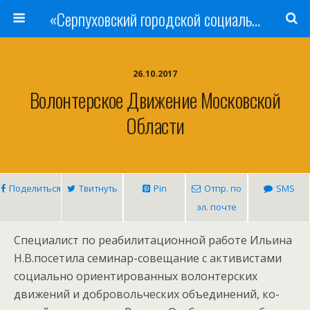
«Серпуховский городской социально-реабилитационный Центр для несовершеннолетних»
26.10.2017
Волонтерское Движение Московской
Области
Поделиться
Твитнуть
Pin
Отпр. по
SMS
эл. почте
Специалист по ре­аби­лита­ци­он­ной работе Ильина
Н.В.посетила се­минар-со­веща­ние с активистами
социально ориентированных волонтерских
движений и добровольческих объ­еди­нений, ко­