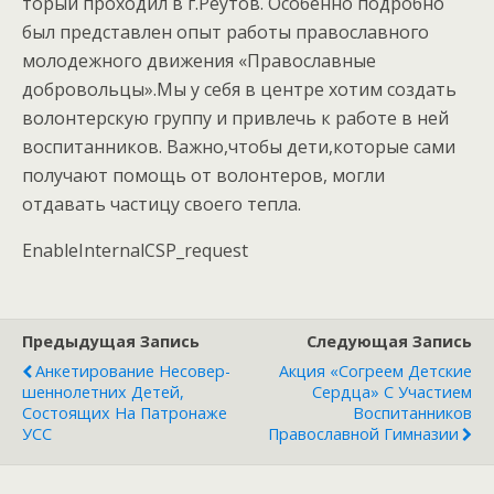
торый проходил в г.Ре­утов. Осо­бен­но подробно
был представлен опыт работы православного
молодежного движения «Православные
добровольцы».Мы у себя в центре хотим создать
волонтерскую группу и привлечь к работе в ней
воспитанников. Важно,чтобы дети,которые сами
получают помощь от волонтеров, могли
отдавать частицу своего тепла.
EnableInternalCSP_request
Предыдущая Запись
Следующая Запись
Анкетирование Не­совер­
Акция «Согреем Детские
Шенно­лет­них Детей,
Сердца» С Участием
Состоящих На Патронаже
Воспитанников
УСС
Православной Гимназии