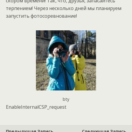
скором времени! Так, что, друзья, запасайтесь
терпением! Через несколько дней мы планируем
запустить фотосоревнование!
bty
EnableInternalCSP_request
Предыдущая Запись
Следующая Запись