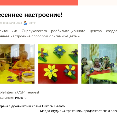
есеннее настроение!
26 февраля 2018
admin
питанники Снрпуховского реабилитационного центра созда
еннее настроение способом оригами:»Цветы».
bleInternalCSP_request
Категория:
Новости
треча с духовником в Храме Николы Белого
Медиа-студия «Отражение» продолжает свою раб