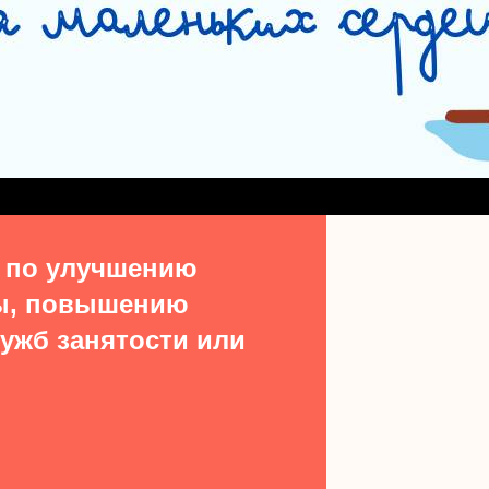
СЛУЖБА СОПРОВОЖДЕНИЯ ЗАМЕЩАЮЩИХ СЕМЕЙ
#15513 (БЕЗ НАЗВ
ДЕНИЯ ВЫПУСКНИКОВ ИЗ ЧИСЛА ДЕТЕЙ-СИРОТ
УЧАСТКОВАЯ СОЦИАЛЬН
ТАКТЫ
 по улучшению
ы, повышению
ужб занятости или