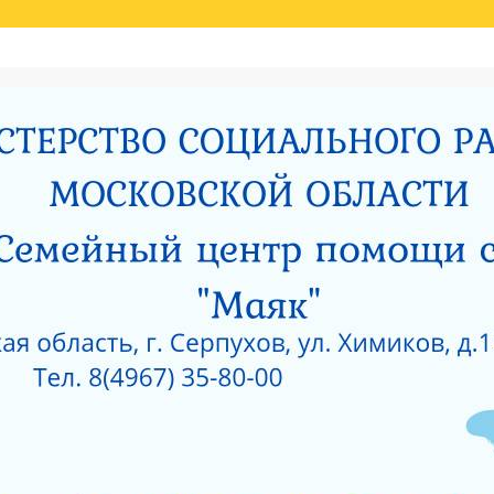
Й ОЦЕНКИ КАЧЕСТВА УСЛУГ
НИЯ МИНИСТЕРСТВОМ СОЦИАЛЬНОГО РАЗВИТИЯ МОСКОВСКОЙ ОБЛАСТИ РЕЗУЛЬ
И
РОДИТЕЛЯМ О ПОЗИТИВНОМ МЫШЛЕНИИ
ОЙ ПРОКУРАТУРЫ
САНИТАРНО — ЭПИДЕМИОЛОГИЧЕСКОЕ ЗАКЛЮЧЕНИЕ
Е ПРИ ГКУСО МО «СЕРПУХОВСКИЙ ГОРОДСКОЙ СОЦИАЛЬНО-РЕАБИЛИТАЦИОН
 О КОРРУПЦИИ
ЛИЦЕНЗИЯ НА ОСУЩЕСТВЛЕНИЕ МЕДИЦИНСКОЙ ДЕЯТЕЛЬ
 ОКНА?
КАК ЗАЩИТИТЬ РЕБЕНКА ОТ ПАДЕНИЯ ИЗ ОКНА?
 ОКНА?
ЧТО НУЖНО ЗНАТЬ О КОРРУПЦИИ?
ТЫ УЧРЕЖДЕНИЙ СОЦИАЛЬНОГО ОБСЛУЖИВАНИЯ, ПОДВЕДОМСТВЕННЫХ МИНИС
5 ГОД
АНИЯ СОЦИАЛЬНЫХ УСЛУГ ПО РЕЗУЛЬТАТАМ НЕЗАВИСИМОЙ ОЦЕНКИ КАЧЕСТВА
О-РЕАБИЛИТАЦИОННЫЙ ЦЕНТР ДЛЯ НЕСОВЕРШЕННОЛЕТНИХ» (2015 ГОД)
РПУХОВСКИЙ»
#6743 (БЕЗ НАЗВАНИЯ)
СОЦИАЛЬНОЕ ОБСЛУЖИВАНИЕ
ПРОТИВОДЕЙСВИЕ КОРРУПЦИИ
РИЯТИЙ В ГКУСО МО «СЕРПУХОВСКИЙ ГСРЦН»
ОБРАТНАЯ СВЯЗЬ
ПОР
ОНАЛЬНЫЙ СОСТАВ
ПЕДАГОГИЧЕСКИЙ СОСТАВ
СЛУЖБЫ УЧРЕЖДЕНИ