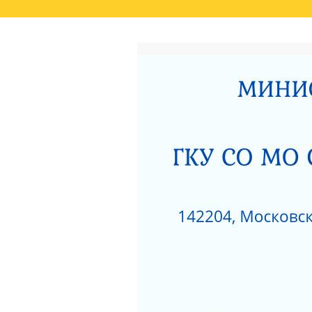
ГЛАВНАЯ
РЕЗУЛЬТАТЫ НЕЗАВИСИМО
СВЕДЕНИЯ О РЕЗУЛЬТАТАХ РАССМОТРЕ
ОКАЗАНИЯ СОЦИАЛЬНЫХ УСЛУГ
РОДИТЕЛЯМ О ПОЗИТИВНОМ МЫШЛЕНИ
АКТ ПРОВЕРКИ СЕРПУХОВСКОЙ ГОРОДСК
ПОЛОЖЕНИЕ О ПОПЕЧИТЕЛЬСКОМ СОВЕТ
НЕСОВЕРШЕННОЛЕТНИХ»
ЗИМНИЕ ЗАБАВЫ
ЧТО НУЖНО ЗНАТЬ
КАК ЗАЩИТИТЬ РЕБЕНКА ОТ ПАДЕНИЯ ИЗ
КАК ЗАЩИТИТЬ РЕБЕНКА ОТ ПАДЕНИЯ ИЗ
НЕЗАВИСИМАЯ ОЦЕНКА КАЧЕСТВА РАБО
РАЗВИТИЯ МОСКОВСКОЙ ОБЛАСТИ ЗА 201
ДОРОЖНАЯ КАРТА «ПО УЛУЧШЕНИЮ ОКАЗ
«СЕРПУХОВСКИЙ ГОРОДСКОЙ СОЦИАЛЬН
НОРМАТИВНЫЕ АКТЫ ГКУСО МО СЦ «СЕ
ПРОТИВОДЕЙСТВИЕ КОРРУПЦИИ
1
ПРИКАЗ ОБ УТВЕРЖДЕНИИ ПЛАНА МЕРОП
ДАВАЙТЕ БЫТЬ ТОЛЕРАНТНЕЕ
ПЕРС