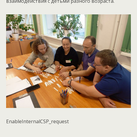
взаимодействия с детьми разного возраста.
EnableInternalCSP_request